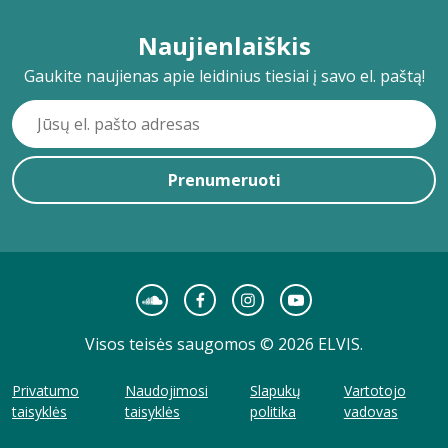
Naujienlaiškis
Gaukite naujienas apie leidinius tiesiai į savo el. paštą!
Prenumeruoti
Visos teisės saugomos © 2026 ELVIS.
Privatumo
Naudojimosi
Slapukų
Vartotojo
taisyklės
taisyklės
politika
vadovas