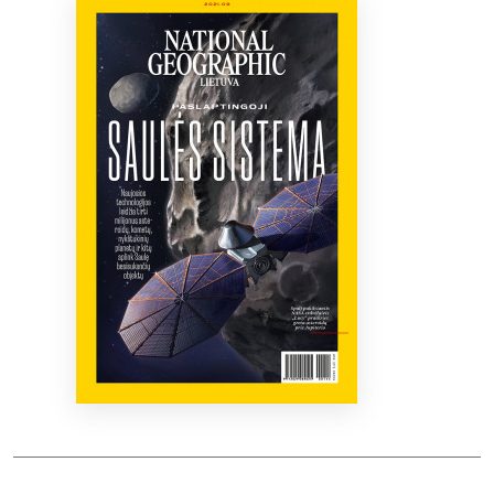
Bibliotekoms
D.U.K.
+370 667 80 541
info@elvislab.lt