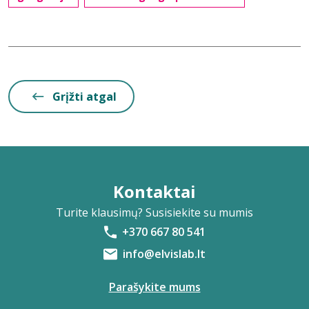
Grįžti atgal
Kontaktai
Turite klausimų? Susisiekite su mumis
+370 667 80 541
info@elvislab.lt
Parašykite mums