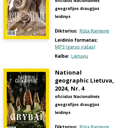
oficialus Nacionalinės
geografijos draugijos
leidinys
Diktorius:
Rūta Rainienė
Leidinio formatas:
MP3 (garso įrašas)
Kalba:
Lietuvių
National
geographic Lietuva,
2024, Nr. 4
oficialus Nacionalinės
geografijos draugijos
leidinys
Diktorius:
Rūta Rainienė