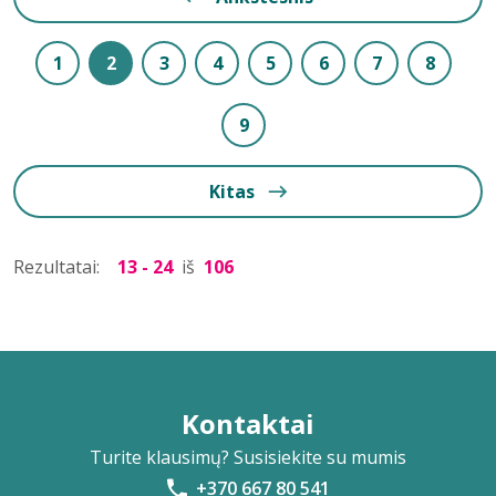
1
2
3
4
5
6
7
8
9
Kitas
Rezultatai:
13 - 24
iš
106
Kontaktai
Turite klausimų? Susisiekite su mumis
+370 667 80 541