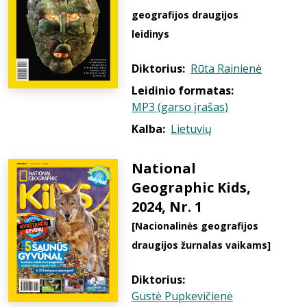
geografijos draugijos
leidinys
Diktorius:
Rūta Rainienė
Leidinio formatas:
MP3 (garso įrašas)
Kalba:
Lietuvių
National
Geographic Kids,
2024, Nr. 1
[Nacionalinės geografijos
draugijos žurnalas vaikams]
Diktorius:
Gustė Pupkevičienė