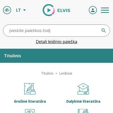
LT
Detali leidinio paieška
Titulinis
Apie ELVIS
Titulinis
Leidiniai
Leidiniai
ELVIS atvyksta
Grožinė literatūra
Dalykinė literatūra
Naujienos