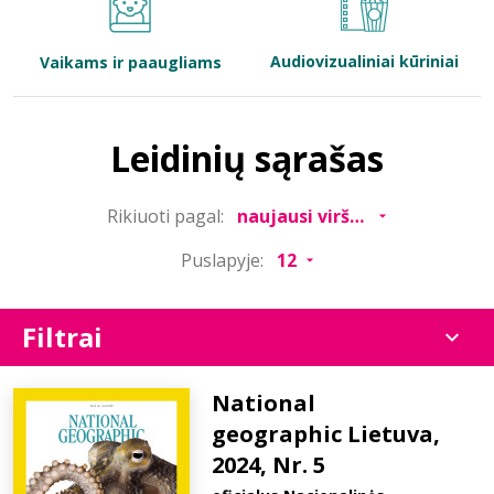
Bibliotekoms
Audiovizualiniai kūriniai
Vaikams ir paaugliams
D.U.K.
Leidinių sąrašas
+370 667 80 541
Rikiuoti pagal:
info@elvislab.lt
Puslapyje:
Filtrai
National
geographic Lietuva,
2024, Nr. 5