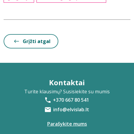
Grįžti atgal
Kontaktai
Turite klausimų? Susisiekite su mumis
+370 667 80 541
info@elvislab.lt
Parašykite mums