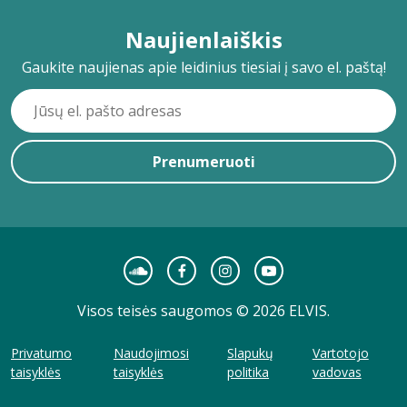
Naujienlaiškis
Gaukite naujienas apie leidinius tiesiai į savo el. paštą!
Prenumeruoti
Visos teisės saugomos © 2026 ELVIS.
Privatumo
Naudojimosi
Slapukų
Vartotojo
taisyklės
taisyklės
politika
vadovas