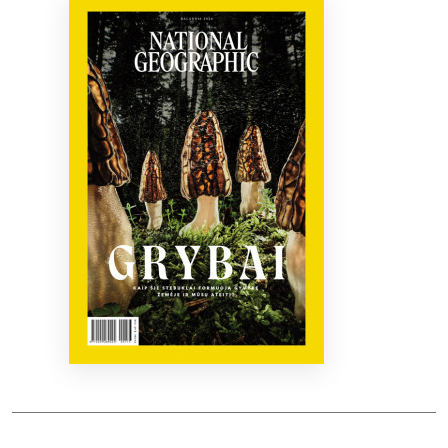
Bibliotekoms
D.U.K.
+370 667 80 541
info@elvislab.lt