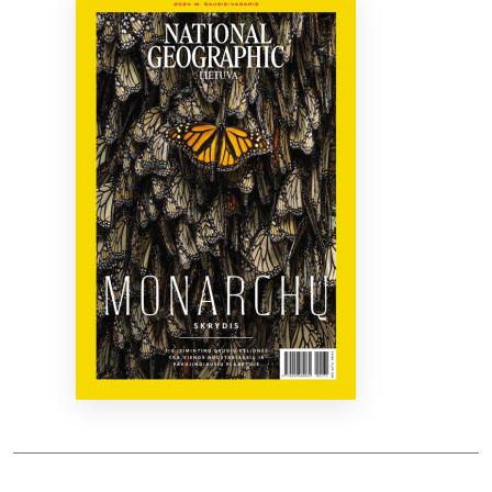
Bibliotekoms
D.U.K.
+370 667 80 541
info@elvislab.lt