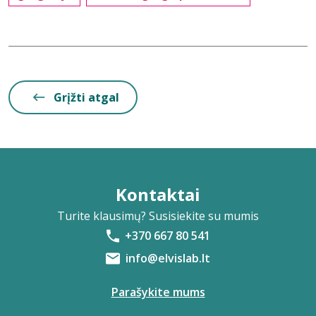
Grįžti atgal
Kontaktai
Turite klausimų? Susisiekite su mumis
+370 667 80 541
info@elvislab.lt
Parašykite mums