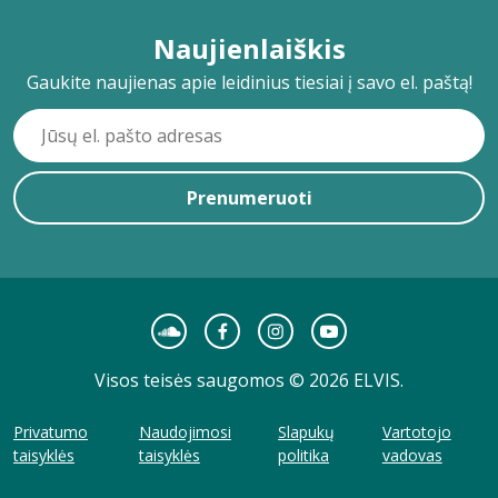
Naujienlaiškis
Gaukite naujienas apie leidinius tiesiai į savo el. paštą!
Prenumeruoti
Visos teisės saugomos © 2026 ELVIS.
Privatumo
Naudojimosi
Slapukų
Vartotojo
taisyklės
taisyklės
politika
vadovas