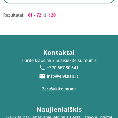
Rezultatai:
61 - 72
iš
128
Kontaktai
Turite klausimų? Susisiekite su mumis
+370 667 80 541
info@elvislab.lt
Parašykite mums
Naujienlaiškis
Gaukite naujienas apie leidinius tiesiai į savo el. paštą!