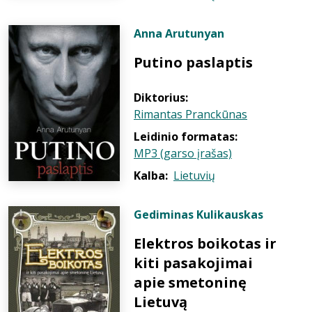
Anna Arutunyan
Putino paslaptis
Diktorius:
Rimantas Pranckūnas
Leidinio formatas:
MP3 (garso įrašas)
Kalba:
Lietuvių
Gediminas Kulikauskas
Elektros boikotas ir
kiti pasakojimai
apie smetoninę
Lietuvą