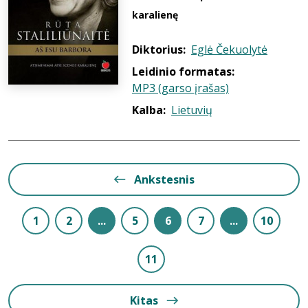
karalienę
Diktorius:
Eglė Čekuolytė
Leidinio formatas:
MP3 (garso įrašas)
Kalba:
Lietuvių
Ankstesnis
1
2
...
5
6
7
...
10
11
Kitas