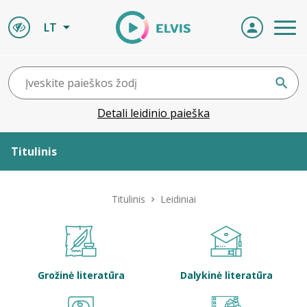
LT
Detali leidinio paieška
Titulinis
Apie ELVIS
Titulinis
Leidiniai
Leidiniai
ELVIS atvyksta
Grožinė literatūra
Dalykinė literatūra
Naujienos