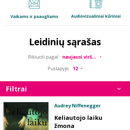
Bibliotekoms
Audiovizualiniai kūriniai
Vaikams ir paaugliams
D.U.K.
Leidinių sąrašas
+370 667 80 541
Rikiuoti pagal:
info@elvislab.lt
Puslapyje:
Filtrai
Audrey Niffenegger
Keliautojo laiku
žmona