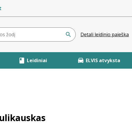
t
Detali leidinio paieška
Leidiniai
ELVIS atvyksta
ulikauskas