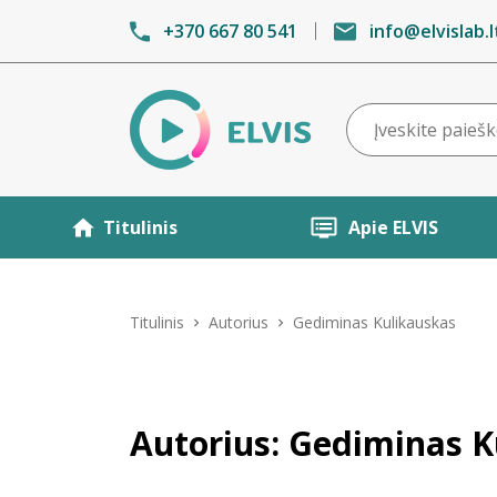
+370 667 80 541
info@elvislab.l
Titulinis
Apie ELVIS
Titulinis
Autorius
Gediminas Kulikauskas
Autorius: Gediminas K