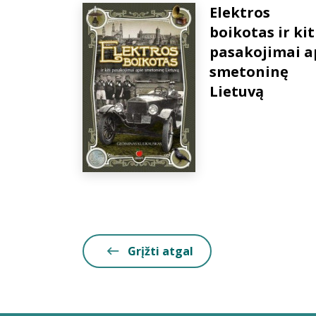
Elektros
boikotas ir kit
pasakojimai a
smetoninę
Lietuvą
Grįžti atgal