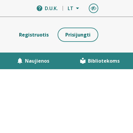
D.U.K.
LT
Registruotis
Prisijungti
Naujienos
Bibliotekoms