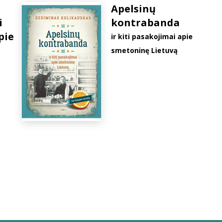
Apelsinų
i
kontrabanda
pie
ir kiti pasakojimai apie
smetoninę Lietuvą