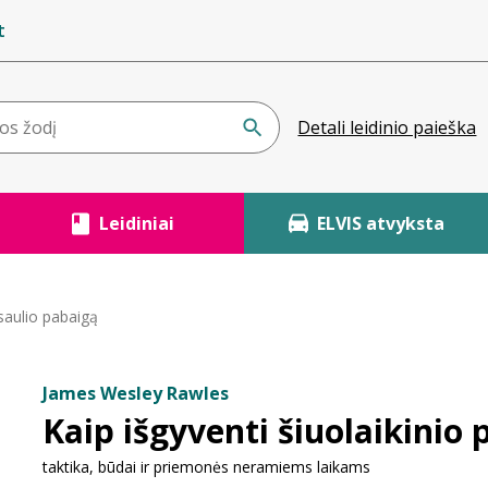
t
Detali leidinio paieška
Leidiniai
ELVIS atvyksta
asaulio pabaigą
James Wesley Rawles
Kaip išgyventi šiuolaikinio
taktika, būdai ir priemonės neramiems laikams