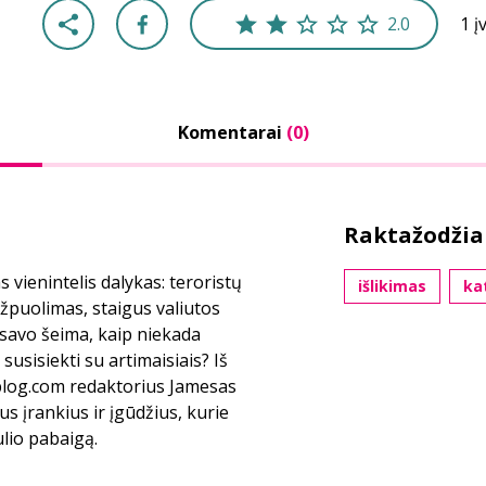
2.0
1 į
Komentarai
(0)
Raktažodžia
 vienintelis dalykas: teroristų
išlikimas
ka
užpuolimas, staigus valiutos
i savo šeima, kaip niekada
susisiekti su artimaisiais? Iš
lblog.com redaktorius Jamesas
us įrankius ir įgūdžius, kurie
ulio pabaigą.