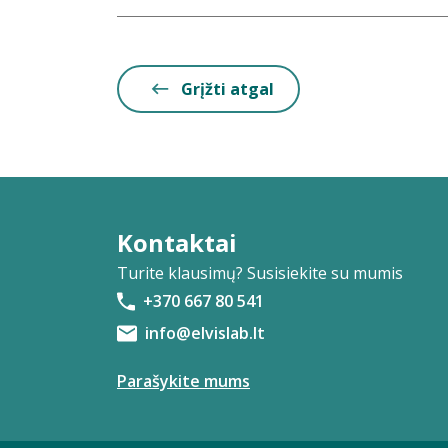
Grįžti atgal
Kontaktai
Turite klausimų? Susisiekite su mumis
+370 667 80 541
info@elvislab.lt
Parašykite mums