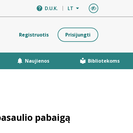
D.U.K.
LT
Registruotis
Prisijungti
Naujienos
Bibliotekoms
 pasaulio pabaigą