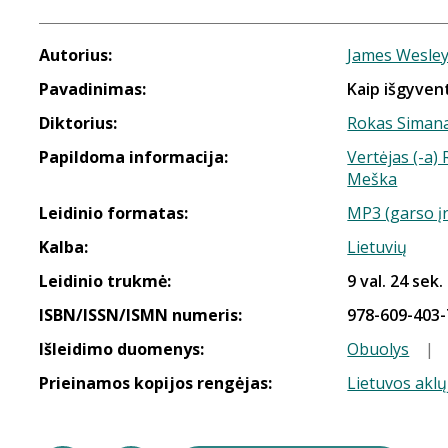
Autorius:
James Wesley
Pavadinimas:
Kaip išgyvent
Diktorius:
Rokas Simana
Papildoma informacija:
Vertėjas (-a)
Meška
Leidinio formatas:
MP3 (garso į
Kalba:
Lietuvių
Leidinio trukmė:
9 val. 24 sek.
ISBN/ISSN/ISMN numeris:
978-609-403-
Išleidimo duomenys:
Obuolys
|
Prieinamos kopijos rengėjas:
Lietuvos aklų