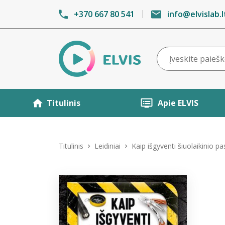
+370 667 80 541
info@elvislab.l
Titulinis
Apie ELVIS
Titulinis
Leidiniai
Kaip išgyventi šiuolaikinio p