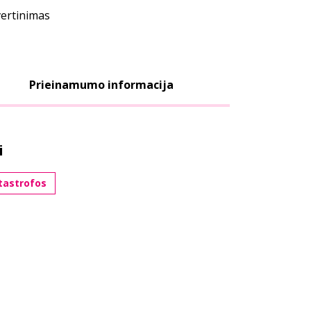
vertinimas
Prieinamumo informacija
i
tastrofos