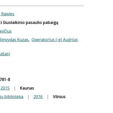
 Rawles
i šiuolaikinio pasaulio pabaigą
vičius
 Rimvydas Kuzas
,
Operatorius (-ė) Audrius
rašas)
781-8
2015
|
Kaunas
jų biblioteka
|
2016
|
Vilnius