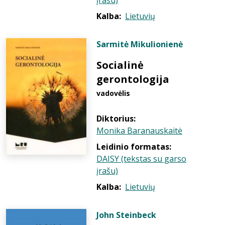
įrašu)
Kalba:
Lietuvių
Sarmitė Mikulionienė
Socialinė
gerontologija
vadovėlis
Diktorius:
Monika Baranauskaitė
Leidinio formatas:
DAISY (tekstas su garso
įrašu)
Kalba:
Lietuvių
John Steinbeck