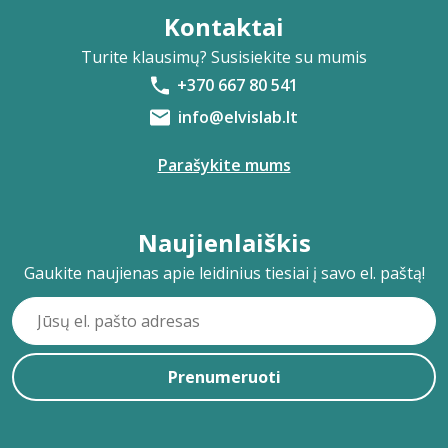
Kontaktai
Turite klausimų? Susisiekite su mumis
+370 667 80 541
info@elvislab.lt
Parašykite mums
Naujienlaiškis
Gaukite naujienas apie leidinius tiesiai į savo el. paštą!
Prenumeruoti