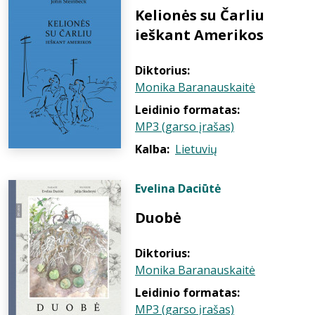
Kelionės su Čarliu
ieškant Amerikos
Diktorius:
Monika Baranauskaitė
Leidinio formatas:
MP3 (garso įrašas)
Kalba:
Lietuvių
Evelina Daciūtė
Duobė
Diktorius:
Monika Baranauskaitė
Leidinio formatas:
MP3 (garso įrašas)