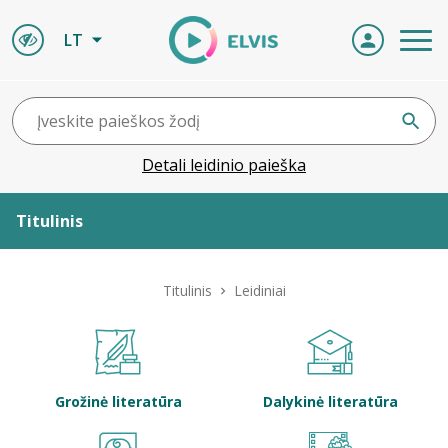
LT
Detali leidinio paieška
Titulinis
Apie ELVIS
Titulinis
Leidiniai
Leidiniai
ELVIS atvyksta
Grožinė literatūra
Dalykinė literatūra
Naujienos