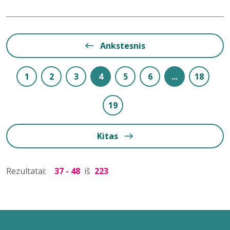
Ankstesnis
1
2
3
4
5
6
...
18
19
Kitas
Rezultatai:
37 - 48
iš
223