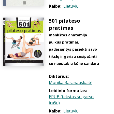
Kalba:
Lietuvių
501 pilateso
pratimas
mankštos anatomija
puikūs pratimai,
padėsiantys pasiekti savo
tikslų ir geriau susipažinti
su nuostabia kūno sandara
Diktorius:
Monika Baranauskaitė
Leidinio formatas:
EPUB (tekstas su garso
įrašu)
Kalba:
Lietuvių