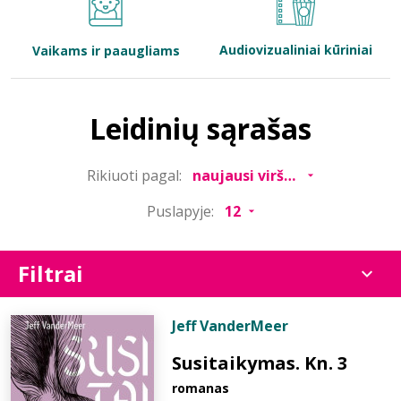
Bibliotekoms
Audiovizualiniai kūriniai
Vaikams ir paaugliams
D.U.K.
Leidinių sąrašas
+370 667 80 541
Rikiuoti pagal:
info@elvislab.lt
Puslapyje:
Filtrai
Jeff VanderMeer
Susitaikymas. Kn. 3
romanas