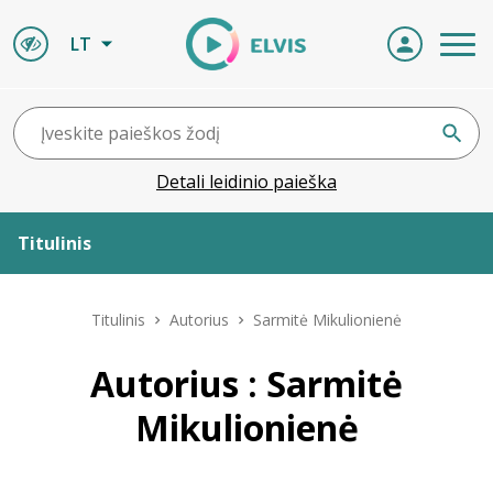
LT
Detali leidinio paieška
Titulinis
Apie ELVIS
Titulinis
Autorius
Sarmitė Mikulionienė
Leidiniai
Autorius : Sarmitė
Mikulionienė
ELVIS atvyksta
Naujienos