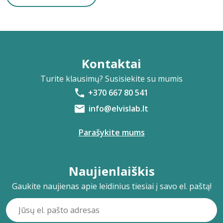
Kontaktai
Turite klausimų? Susisiekite su mumis
+370 667 80 541
info@elvislab.lt
Parašykite mums
Naujienlaiškis
Gaukite naujienas apie leidinius tiesiai į savo el. paštą!