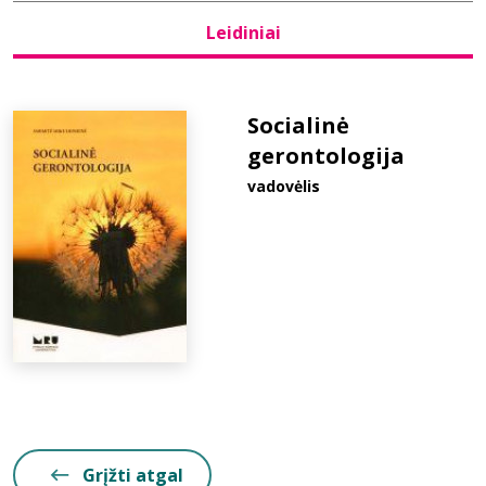
Leidiniai
Bibliotekoms
D.U.K.
Socialinė
gerontologija
vadovėlis
+370 667 80 541
info@elvislab.lt
Grįžti atgal