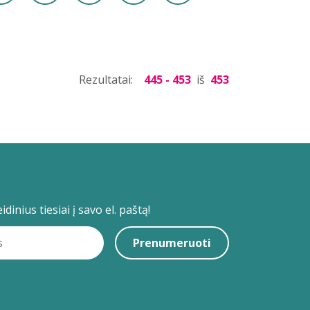
Rezultatai:
445 - 453
iš
453
dinius tiesiai į savo el. paštą!
Prenumeruoti