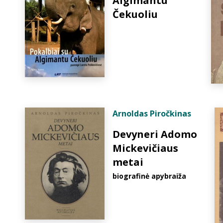
Algimantu
Čekuoliu
Arnoldas Piročkinas
Devyneri Adomo
Mickevičiaus
metai
biografinė apybraiža