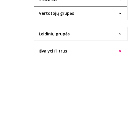
Evelina Aleliūnienė
Vartotojų grupės
Rasa Alenskaitė
Kristin Allison
Leidinių grupės
Trinidad López Álvarez
Ūla Ambrasaitė
Išvalyti Filtrus
Giedrė Ambrazevičiūtė
Cecilia Anaya
Eglė Ancevičiūtė
Ieva Andrijauskaitė
Ignas Andriukevičius
Šarūnė Andriuškevičiūtė
Aleksas Anikinas