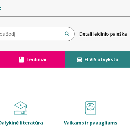
t
Detali leidinio paieška
Leidiniai
ELVIS atvyksta
Dalykinė literatūra
Vaikams ir paaugliams