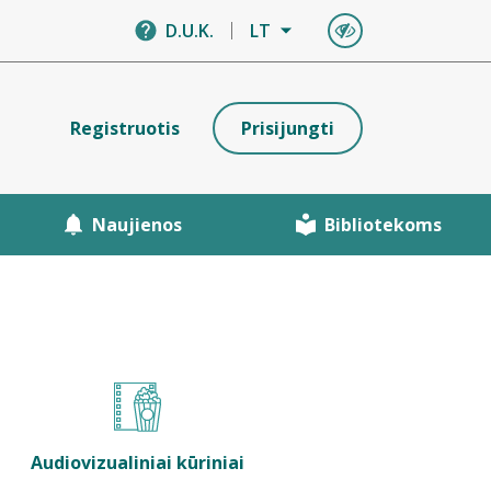
D.U.K.
LT
Registruotis
Prisijungti
Naujienos
Bibliotekoms
Audiovizualiniai kūriniai