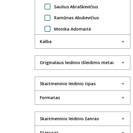
Saulius Abraškevičius
Ramūnas Abukevičius
Monika Adomaitė
Regimantas Adomaitis
Kalba
Gintarė Adomaitytė
Jūratė Adomaitytė
Originalaus leidinio išleidimo metai
Saulius Adomėnas
Skaitmeninio leidinio tipas
Violeta Agejeva
Rima Aidietė
Formatas
UAB Aktida
Robertas Aleksaitis
Skaitmeninio leidinio žanras
Valdas Aleksandravčius
Statusas