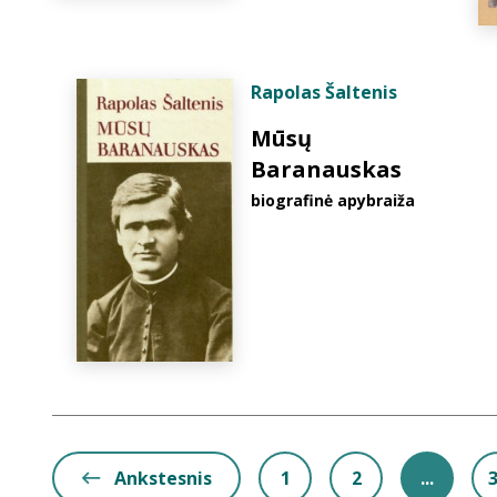
Rapolas Šaltenis
Mūsų
Baranauskas
biografinė apybraiža
Ankstesnis
1
2
...