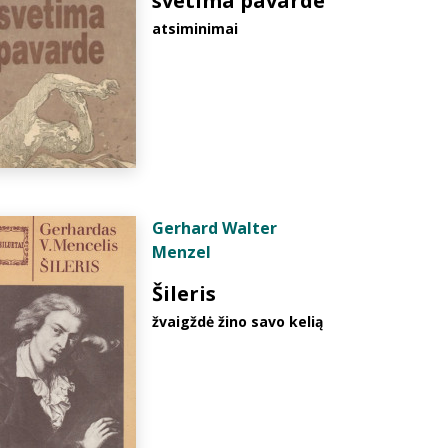
svetima pavarde
atsiminimai
Gerhard Walter
Menzel
Šileris
žvaigždė žino savo kelią