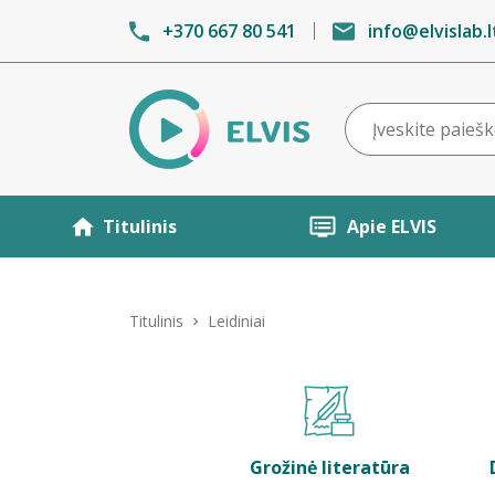
+370 667 80 541
info@elvislab.l
Titulinis
Apie ELVIS
Titulinis
Leidiniai
Grožinė literatūra