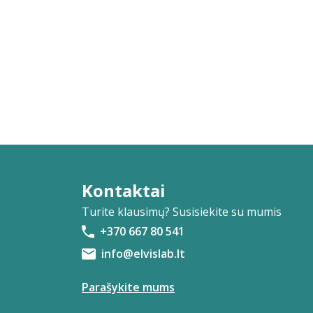
Mark Ashby
Danutė Askoldavičienė
Jurgita Astrauskienė
Ieva Augytė
Albertas Aužbikavičius
Joe Avellar
Kamilla Baar–Kochańska
Kontaktai
Greta Babarskaitė
Turite klausimų? Susisiekite su mumis
Rimantas Babrauskas
+370 667 80 541
info@elvislab.lt
Viktoras Bachmetjevas
Aurimas Bačinskas
Parašykite mums
Rasa Bačiulienė