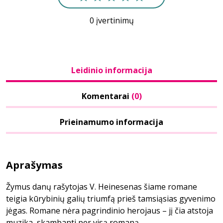
0 įvertinimų
Leidinio informacija
Komentarai
(0)
Prieinamumo informacija
Aprašymas
Žymus danų rašytojas V. Heinesenas šiame romane
teigia kūrybinių galių triumfą prieš tamsiąsias gyvenimo
jėgas. Romane nėra pagrindinio herojaus – jį čia atstoja
muzika, skambanti per visą romaną.