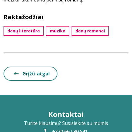
Raktažodžiai
danų literatūra
muzika
danų romanai
Grįžti atgal
Kontaktai
Turite klausimų? Susisiekite su mumis
+370 667 80 541