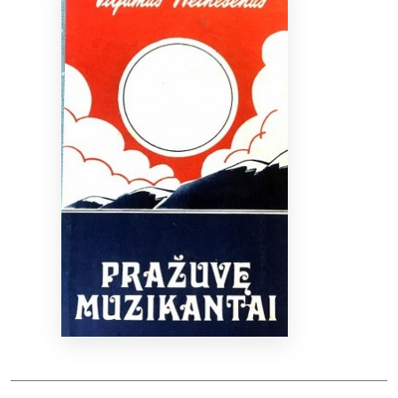
Bibliotekoms
D.U.K.
+370 667 80 541
info@elvislab.lt