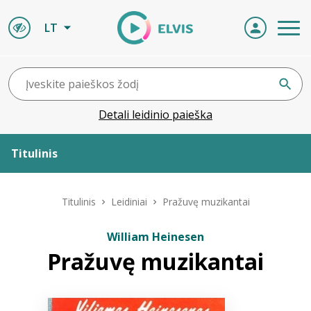
LT
Detali leidinio paieška
Titulinis
Apie ELVIS
Titulinis
Leidiniai
Pražuvę muzikantai
Leidiniai
William Heinesen
Pražuvę muzikantai
ELVIS atvyksta
Naujienos