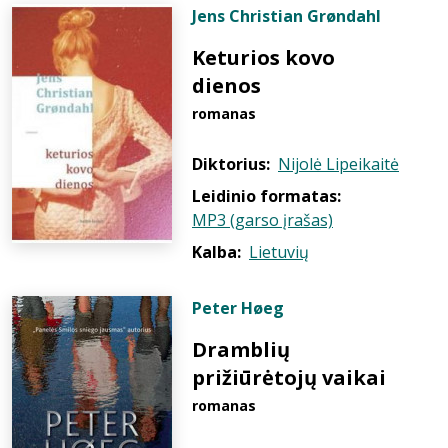
Jens Christian Grøndahl
Keturios kovo
dienos
romanas
Diktorius:
Nijolė Lipeikaitė
Leidinio formatas:
MP3 (garso įrašas)
Kalba:
Lietuvių
Peter Høeg
Dramblių
prižiūrėtojų vaikai
romanas