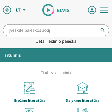
LT
Detali leidinio paieška
Titulinis
Apie ELVIS
Titulinis
Leidiniai
Leidiniai
ELVIS atvyksta
Grožinė literatūra
Dalykinė literatūra
Naujienos