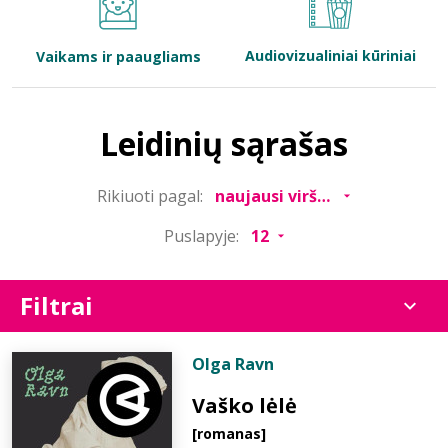
Bibliotekoms
Audiovizualiniai kūriniai
Vaikams ir paaugliams
D.U.K.
Leidinių sąrašas
+370 667 80 541
Rikiuoti pagal:
info@elvislab.lt
Puslapyje:
Filtrai
Olga Ravn
Vaško lėlė
[romanas]