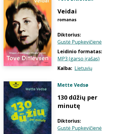
Veidai
romanas
Diktorius:
Gustė Pupkevičienė
Leidinio formatas:
MP3 (garso įrašas)
Kalba:
Lietuvių
Mette Vedsø
130 dūžių per
minutę
Diktorius:
Gustė Pupkevičienė