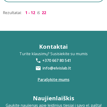
Rezultatai:
1 - 12
iš
22
Kontaktai
Turite klausimų? Susisiekite su mumis
+370 667 80 541
info@elvislab.lt
Parašykite mums
Naujienlaiškis
Gaukite naujienas apie leidinius tiesiai į savo el. paštą!