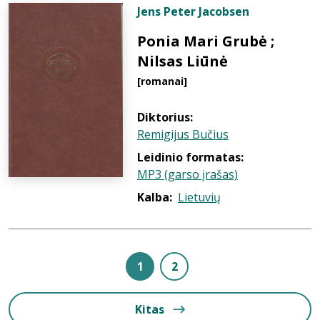
Jens Peter Jacobsen
Ponia Mari Grubė ;
Nilsas Liūnė
[romanai]
Diktorius:
Remigijus Bučius
Leidinio formatas:
MP3 (garso įrašas)
Kalba:
Lietuvių
1
2
Kitas