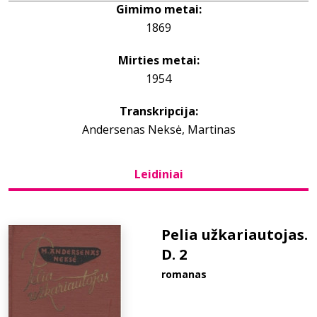
Gimimo metai:
1869
Bibliotekoms
Mirties metai:
D.U.K.
1954
Transkripcija:
+370 667 80 541
Andersenas Neksė, Martinas
info@elvislab.lt
Leidiniai
Pelia užkariautojas.
D. 2
romanas