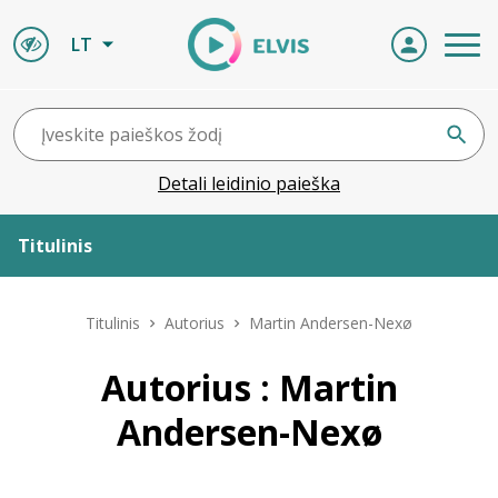
LT
Detali leidinio paieška
Titulinis
Apie ELVIS
Titulinis
Autorius
Martin Andersen-Nexø
Leidiniai
Autorius : Martin
Andersen-Nexø
ELVIS atvyksta
Naujienos