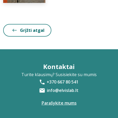
Grįžti atgal
Kontaktai
Turite klausimų? Susisiekite su mumis
+370 667 80 541
info@elvislab.lt
Parašykite mums