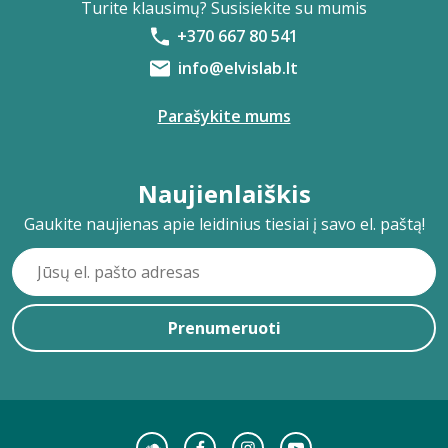
Turite klausimų? Susisiekite su mumis
+370 667 80 541
info@elvislab.lt
Parašykite mums
Naujienlaiškis
Gaukite naujienas apie leidinius tiesiai į savo el. paštą!
Prenumeruoti