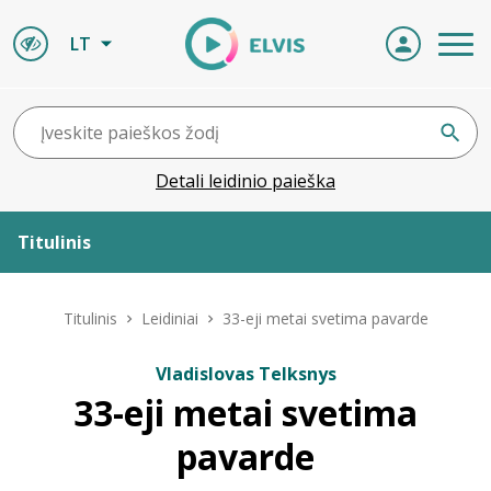
LT
Detali leidinio paieška
Titulinis
Apie ELVIS
Titulinis
Leidiniai
33-eji metai svetima pavarde
Leidiniai
Vladislovas Telksnys
33-eji metai svetima
ELVIS atvyksta
pavarde
Naujienos