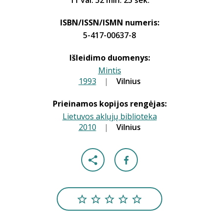
11 val. 52 min. 25 sek.
ISBN/ISSN/ISMN numeris:
5-417-00637-8
Išleidimo duomenys:
Mintis
1993
|
|
Vilnius
Prieinamos kopijos rengėjas:
Lietuvos aklųjų biblioteka
2010
|
|
Vilnius