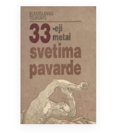
Bibliotekoms
D.U.K.
+370 667 80 541
info@elvislab.lt