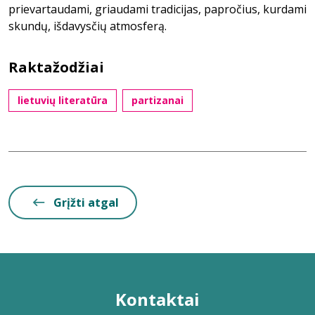
prievartaudami, griaudami tradicijas, papročius, kurdami
skundų, išdavysčių atmosferą.
Raktažodžiai
lietuvių literatūra
partizanai
Grįžti atgal
Kontaktai