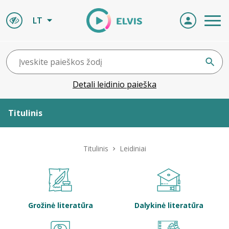
LT
Detali leidinio paieška
Titulinis
Apie ELVIS
Titulinis
Leidiniai
Leidiniai
ELVIS atvyksta
Grožinė literatūra
Dalykinė literatūra
Naujienos