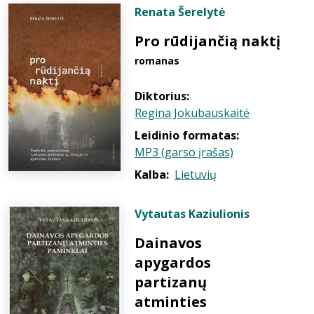
Renata Šerelytė
Pro rūdijančią naktį
romanas
Diktorius:
Regina Jokubauskaitė
Leidinio formatas:
MP3 (garso įrašas)
Kalba:
Lietuvių
Vytautas Kaziulionis
Dainavos
apygardos
partizanų
atminties