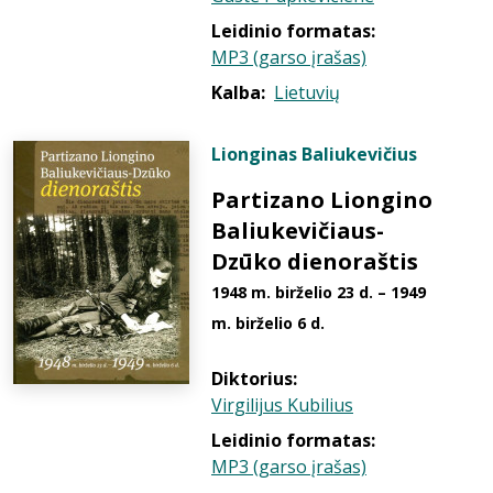
Leidinio formatas:
MP3 (garso įrašas)
Kalba:
Lietuvių
Lionginas Baliukevičius
Partizano Liongino
Baliukevičiaus-
Dzūko dienoraštis
1948 m. birželio 23 d. – 1949
m. birželio 6 d.
Diktorius:
Virgilijus Kubilius
Leidinio formatas:
MP3 (garso įrašas)