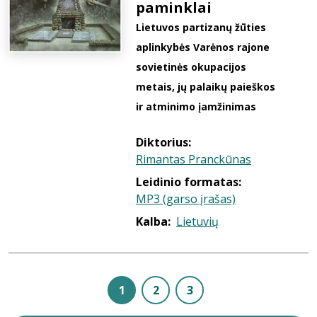
paminklai
Lietuvos partizanų žūties
aplinkybės Varėnos rajone
sovietinės okupacijos
metais, jų palaikų paieškos
ir atminimo įamžinimas
Diktorius:
Rimantas Pranckūnas
Leidinio formatas:
MP3 (garso įrašas)
Kalba:
Lietuvių
1
2
3