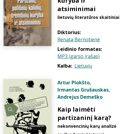
kūryba ir
atsiminimai
lietuvių literatūros skaitiniai
Diktorius:
Renata Bernotienė
Leidinio formatas:
MP3 (garso įrašas)
Kalba:
Lietuvių
Artur Plokšto
,
Irmantas Grušauskas
,
Andrejus Demeško
Kaip laimėti
partizaninį karą?
nekonvencinių karų analizė