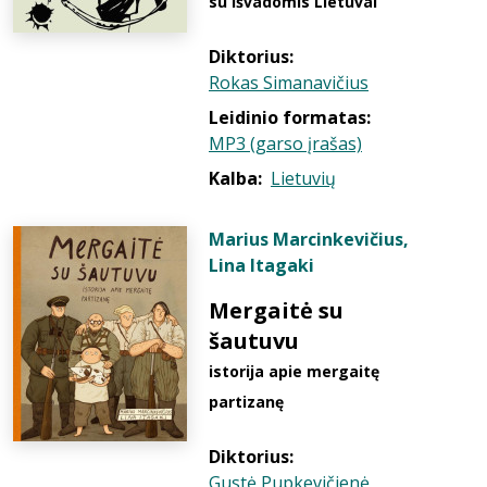
su išvadomis Lietuvai
Diktorius:
Rokas Simanavičius
Leidinio formatas:
MP3 (garso įrašas)
Kalba:
Lietuvių
Marius Marcinkevičius
,
Lina Itagaki
Mergaitė su
šautuvu
istorija apie mergaitę
partizanę
Diktorius:
Gustė Pupkevičienė