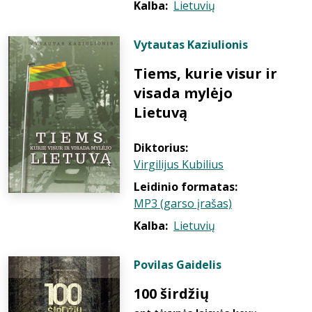
Kalba:
Lietuvių
Vytautas Kaziulionis
Tiems, kurie visur ir
visada mylėjo
Lietuvą
Diktorius:
Virgilijus Kubilius
Leidinio formatas:
MP3 (garso įrašas)
Kalba:
Lietuvių
Povilas Gaidelis
100 širdžių