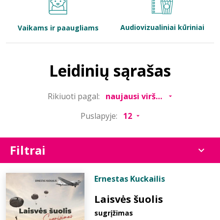
Bibliotekoms
Audiovizualiniai kūriniai
Vaikams ir paaugliams
D.U.K.
Leidinių sąrašas
+370 667 80 541
Rikiuoti pagal:
info@elvislab.lt
Puslapyje:
Filtrai
Ernestas Kuckailis
Laisvės šuolis
sugrįžimas