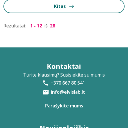
Kitas
Rezultatai:
1 - 12
iš
28
Kontaktai
Turite klausimų? Susisiekite su mumis
+370 667 80 541
info@elvislab.lt
Parašykite mums
Naujienlaiškis