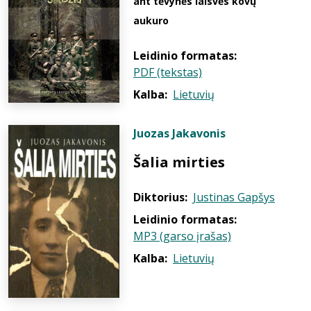
ant tėvynės laisvės kovų
aukuro
Leidinio formatas:
PDF (tekstas)
Kalba:
Lietuvių
Juozas Jakavonis
Šalia mirties
Diktorius:
Justinas Gapšys
Leidinio formatas:
MP3 (garso įrašas)
Kalba:
Lietuvių