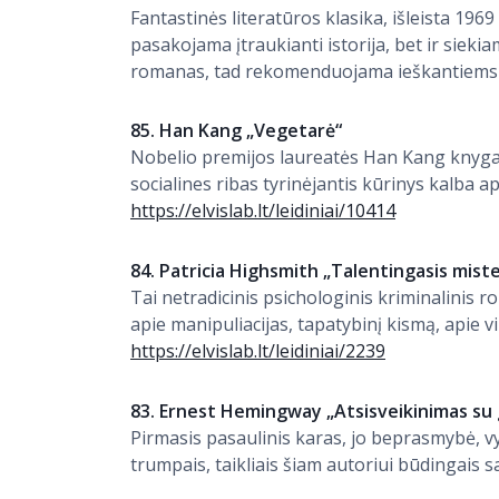
Fantastinės literatūros klasika, išleista 196
pasakojama įtraukianti istorija, bet ir siekia
romanas, tad rekomenduojama ieškantiems ne
85. Han Kang „Vegetarė“
Nobelio premijos laureatės Han Kang knyga –
socialines ribas tyrinėjantis kūrinys kalba 
https://elvislab.lt/leidiniai/10414
84. Patricia Highsmith „Talentingasis mister
Tai netradicinis psichologinis kriminalinis
apie manipuliacijas, tapatybinį kismą, apie vil
https://elvislab.lt/leidiniai/2239
83. Ernest Hemingway „Atsisveikinimas su g
Pirmasis pasaulinis karas, jo beprasmybė, v
trumpais, taikliais šiam autoriui būdingais 