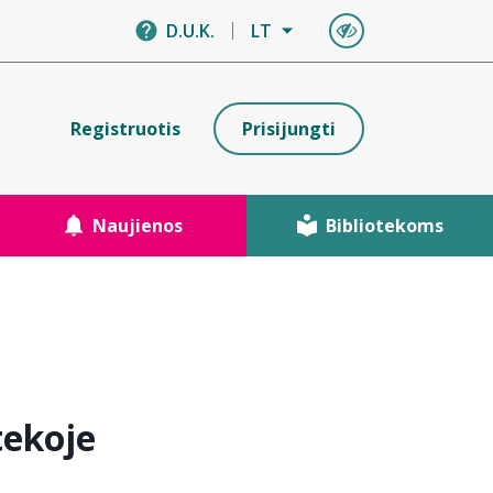
D.U.K.
LT
Registruotis
Prisijungti
Naujienos
Bibliotekoms
tekoje