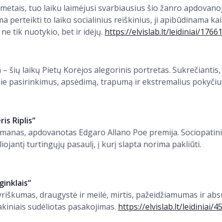
9 metais, tuo laiku laimėjusi svarbiausius šio žanro apdovanoj
ma perteikti to laiko socialinius reiškinius, ji apibūdinama ka
 tik nuotykio, bet ir idėjų.
https://elvislab.lt/leidiniai/1766
 šių laikų Pietų Korėjos alegorinis portretas. Sukrečiantis
apie pasirinkimus, apsėdimą, trapumą ir ekstremalius pokyčiu
is Riplis“
 romanas, apdovanotas Edgaro Allano Poe premija. Sociopatin
iojantį turtingųjų pasaulį, į kurį slapta norima pakliūti.
inklais“
yriškumas, draugystė ir meilė, mirtis, pažeidžiamumas ir abs
sakiniais sudėliotas pasakojimas.
https://elvislab.lt/leidiniai/4