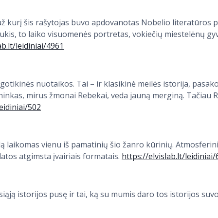
kurį šis rašytojas buvo apdovanotas Nobelio literatūros pr
smukis, to laiko visuomenės portretas, vokiečių miestelėnų 
ab.lt/leidiniai/4961
otikinės nuotaikos. Tai – ir klasikinė meilės istorija, pasak
ininkas, mirus žmonai Rebekai, veda jauną merginą. Tačiau 
leidiniai/502
 laikomas vienu iš pamatinių šio žanro kūrinių. Atmosferinis
atos atgimsta įvairiais formatais.
https://elvislab.lt/leidiniai
iąją istorijos pusę ir tai, ką su mumis daro tos istorijos suv