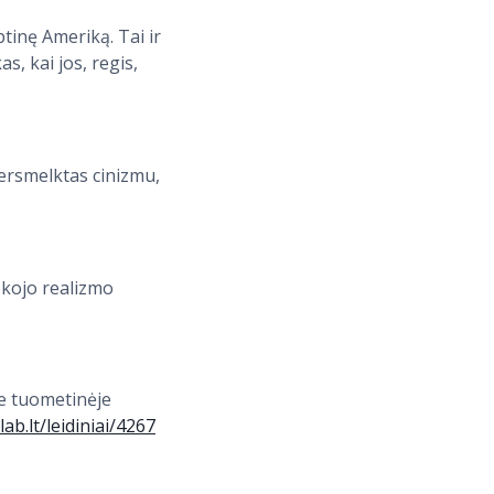
tinę Ameriką. Tai ir
s, kai jos, regis,
ersmelktas cinizmu,
škojo realizmo
e tuometinėje
lab.lt/leidiniai/4267