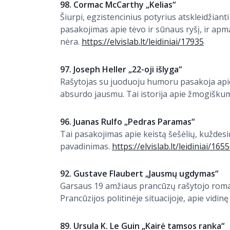
98. Cormac McCarthy „Kelias“
Šiurpi, egzistencinius potyrius atskleidžian
pasakojimas apie tėvo ir sūnaus ryšį, ir apmąs
nėra.
https://elvislab.lt/leidiniai/17935
97. Joseph Heller „22-oji išlyga“
Rašytojas su juoduoju humoru pasakoja apie
absurdo jausmu. Tai istorija apie žmogišku
96. Juanas Rulfo „Pedras Paramas“
Tai pasakojimas apie keistą šešėlių, kuždesi
pavadinimas.
https://elvislab.lt/leidiniai/165
92. Gustave Flaubert „Jausmų ugdymas“
Garsaus 19 amžiaus prancūzų rašytojo rom
Prancūzijos politinėje situacijoje, apie vidinę
89. Ursula K. Le Guin „Kairė tamsos ranka“