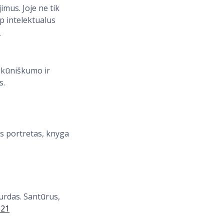
imus. Joje ne tik
ip intelektualus
1
, kūniškumo ir
s.
is portretas, knyga
urdas. Santūrus,
521