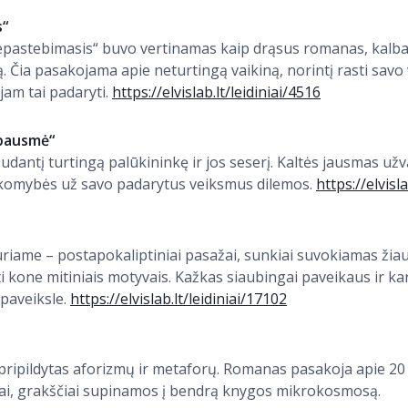
s“
astebimasis“ buvo vertinamas kaip drąsus romanas, kalban
ą. Čia pasakojama apie neturtingą vaikiną, norintį rasti savo
jam tai padaryti.
https://elvislab.lt/leidiniai/4516
 bausmė“
antį turtingą palūkininkę ir jos seserį. Kaltės jausmas užva
tsakomybės už savo padarytus veiksmus dilemos.
https://elvisl
kuriame – postapokaliptiniai pasažai, sunkiai suvokiamas žia
ti kone mitiniais motyvais. Kažkas siaubingai paveikaus ir k
 paveiksle.
https://elvislab.lt/leidiniai/17102
, pripildytas aforizmų ir metaforų. Romanas pasakoja apie 2
uotai, grakščiai supinamos į bendrą knygos mikrokosmosą.