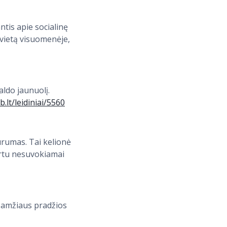
tis apie socialinę
 vietą visuomenėje,
ldo jaunuolį.
ab.lt/leidiniai/5560
urumas. Tai kelionė
artu nesuvokiamai
0 amžiaus pradžios