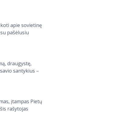
koti apie sovietinę
r su pašėlusiu
mą, draugystę,
usavio santykius –
emas, įtampas Pietų
šis rašytojas