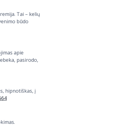
emija. Tai – kelių
gyvenimo būdo
ojimas apie
Rebeka, pasirodo,
, hipnotiškas, į
/664
okimas.