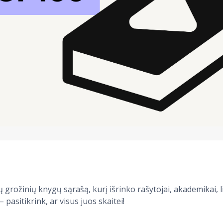
grožinių knygų sąrašą, kurį išrinko rašytojai, akademikai, li
 pasitikrink, ar visus juos skaitei!