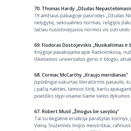
70. Thomas Hardy „Džudas Nepastebimasi
19 amžiaus pabaigoje pasirodęs „Džudas Nep
nelygybę, seksualines normas, religijos įtak
tačiau nusistovėjusios normos vis sutrukdo 
69. Fiodoras Dostojevskis „Nusikaltimas ir
Knygoje pasakojama apie Raskolnikovą, nužud
Iškeliamos universalios gėrio ir blogio, a
68. Cormac McCarthy „Kraujo meridianas“
Įspūdingai sukurtas literatūrinis pasaulis, 
į pačią nakties, tamsos širdį, kartu apaugan
poetiško slypi visame šiame sielos dykumos
67. Robert Musil „Žmogus be savybių“
Tai su begaline erudicija parašytas kūrinys
Vieną. Siužetinės linijos meistriškai, rafin