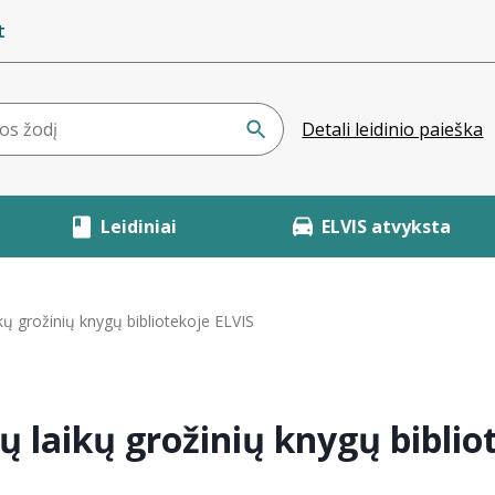
t
Detali leidinio paieška
Leidiniai
ELVIS atvyksta
kų grožinių knygų bibliotekoje ELVIS
ų laikų grožinių knygų biblio