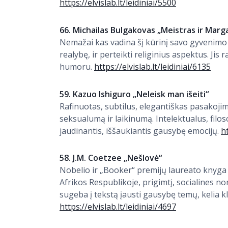
https://elvislab.lt/leidiniai/5500
66. Michailas Bulgakovas „Meistras ir Marga
Nemažai kas vadina šį kūrinį savo gyvenimo 
realybę, ir perteikti religinius aspektus. Jis
humoru.
https://elvislab.lt/leidiniai/6135
59. Kazuo Ishiguro „Neleisk man išeiti“
Rafinuotas, subtilus, elegantiškas pasakoji
seksualumą ir laikinumą. Intelektualus, filos
jaudinantis, iššaukiantis gausybę emocijų.
ht
58. J.M. Coetzee „Nešlovė“
Nobelio ir „Booker“ premijų laureato knyga 
Afrikos Respublikoje, prigimtį, socialines n
sugeba į tekstą įausti gausybę temų, kelia kl
https://elvislab.lt/leidiniai/4697