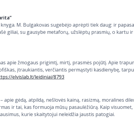
rita“
knyga. M. Bulgakovas sugebėjo aprėpti tiek daug: ir papasa
 rašė giliai, su gausybe metaforų, užslėptų prasmių, o kartu i
mas apie žmogaus prigimtį, mirtį, prasmės pojūtį. Apie trapu
ofiškas, įtraukiantis, verčiantis permąstyti kasdienybę, tarp
tps://elvislab.lt/leidiniai/8793
– apie gėdą, atpildą, nešlovės kainą, rasizmą, moralines dil
ormas ir tai, kas formuoja mūsų pasaulėžiūrą. Kaip visuomet, 
ausimus, kurie skaitytojui neleidžia jaustis patogiai.