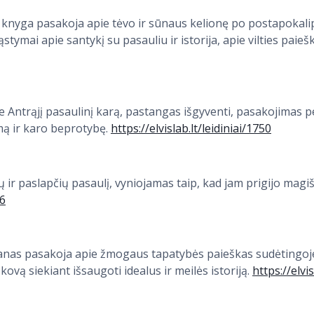
ti knyga pasakoja apie tėvo ir sūnaus kelionę po postapokalip
tymai apie santykį su pasauliu ir istorija, apie vilties paieška
 Antrąjį pasaulinį karą, pastangas išgyventi, pasakojimas p
mą ir karo beprotybę.
https://elvislab.lt/leidiniai/1750
ų ir paslapčių pasaulį, vyniojamas taip, kad jam prigijo magi
56
anas pasakoja apie žmogaus tapatybės paieškas sudėtingoj
 kovą siekiant išsaugoti idealus ir meilės istoriją.
https://elvis