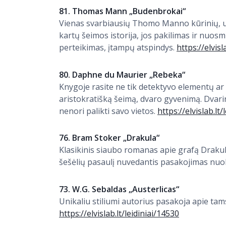
81. Thomas Mann „Budenbrokai“
Vienas svarbiausių Thomo Manno kūrinių, už 
kartų šeimos istorija, jos pakilimas ir nuo
perteikimas, įtampų atspindys.
https://elvisl
80. Daphne du Maurier „Rebeka“
Knygoje rasite ne tik detektyvo elementų ar g
aristokratišką šeimą, dvaro gyvenimą. Dvar
nenori palikti savo vietos.
https://elvislab.lt/
76. Bram Stoker „Drakula“
Klasikinis siaubo romanas apie grafą Drakulą
šešėlių pasaulį nuvedantis pasakojimas nuol
73. W.G. Sebaldas „Austerlicas“
Unikaliu stiliumi autorius pasakoja apie tams
https://elvislab.lt/leidiniai/14530