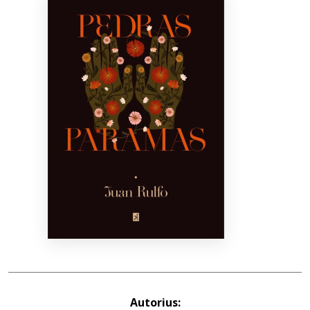
Bibliotekoms
D.U.K.
+370 667 80 541
info@elvislab.lt
Autorius: