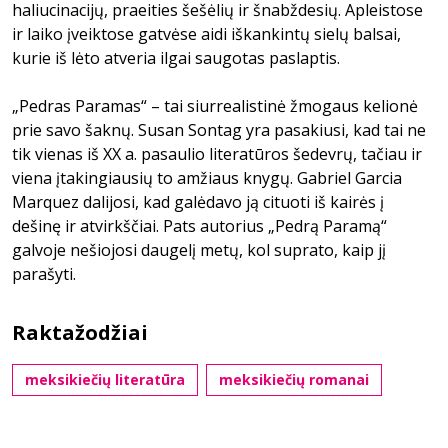
haliucinacijų, praeities šešėlių ir šnabždesių. Apleistose
ir laiko įveiktose gatvėse aidi iškankintų sielų balsai,
kurie iš lėto atveria ilgai saugotas paslaptis.
„Pedras Paramas“ – tai siurrealistinė žmogaus kelionė
prie savo šaknų. Susan Sontag yra pasakiusi, kad tai ne
tik vienas iš XX a. pasaulio literatūros šedevrų, tačiau ir
viena įtakingiausių to amžiaus knygų. Gabriel Garcia
Marquez dalijosi, kad galėdavo ją cituoti iš kairės į
dešinę ir atvirkščiai. Pats autorius „Pedrą Paramą“
galvoje nešiojosi daugelį metų, kol suprato, kaip jį
parašyti.
Raktažodžiai
meksikiečių literatūra
meksikiečių romanai