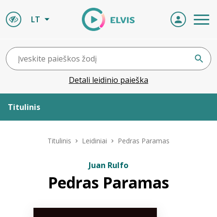
LT
Detali leidinio paieška
Titulinis
Apie ELVIS
Titulinis
Leidiniai
Pedras Paramas
Leidiniai
Juan Rulfo
Pedras Paramas
ELVIS atvyksta
Naujienos