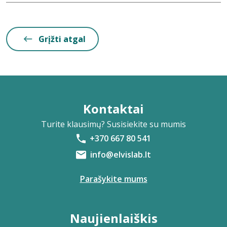
Grįžti atgal
Kontaktai
Turite klausimų? Susisiekite su mumis
+370 667 80 541
info@elvislab.lt
Parašykite mums
Naujienlaiškis