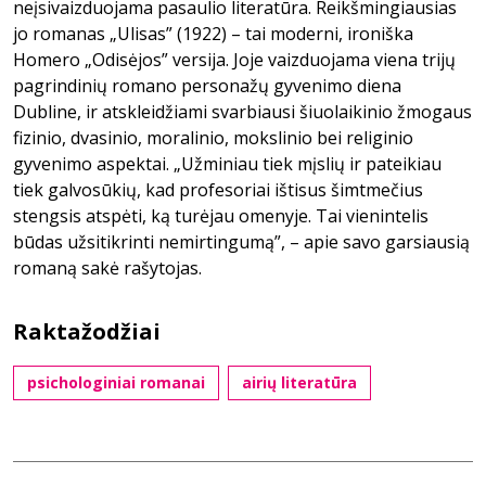
neįsivaizduojama pasaulio literatūra. Reikšmingiausias
jo romanas „Ulisas” (1922) – tai moderni, ironiška
Homero „Odisėjos” versija. Joje vaizduojama viena trijų
pagrindinių romano personažų gyvenimo diena
Dubline, ir atskleidžiami svarbiausi šiuolaikinio žmogaus
fizinio, dvasinio, moralinio, mokslinio bei religinio
gyvenimo aspektai. „Užminiau tiek mįslių ir pateikiau
tiek galvosūkių, kad profesoriai ištisus šimtmečius
stengsis atspėti, ką turėjau omenyje. Tai vienintelis
būdas užsitikrinti nemirtingumą”, – apie savo garsiausią
romaną sakė rašytojas.
Raktažodžiai
psichologiniai romanai
airių literatūra