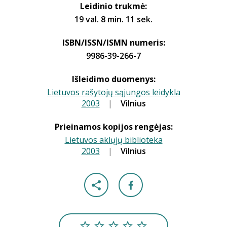
Leidinio trukmė:
19 val. 8 min. 11 sek.
ISBN/ISSN/ISMN numeris:
9986-39-266-7
Išleidimo duomenys:
Lietuvos rašytojų sąjungos leidykla
2003
|
|
Vilnius
Prieinamos kopijos rengėjas:
Lietuvos aklųjų biblioteka
2003
|
|
Vilnius