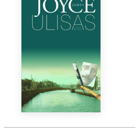
Bibliotekoms
D.U.K.
+370 667 80 541
info@elvislab.lt