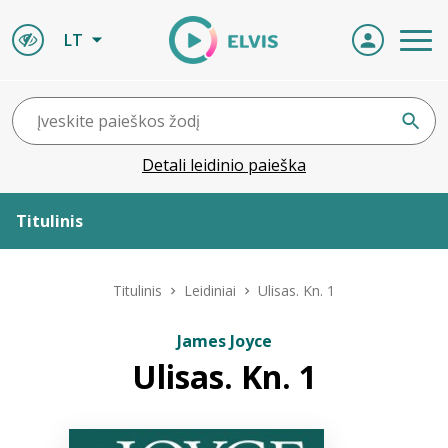
LT
Detali leidinio paieška
Titulinis
Apie ELVIS
Titulinis
Leidiniai
Ulisas. Kn. 1
Leidiniai
James Joyce
Ulisas. Kn. 1
ELVIS atvyksta
Naujienos