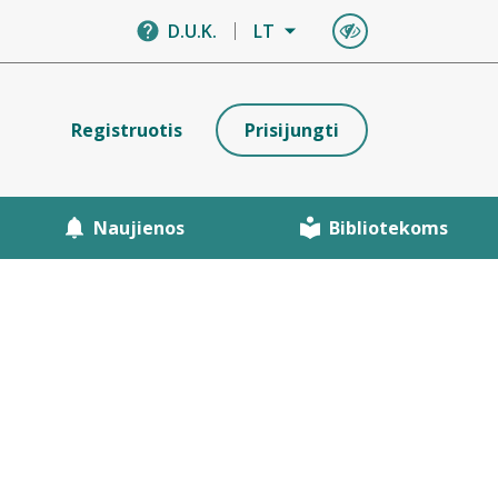
D.U.K.
LT
Registruotis
Prisijungti
Naujienos
Bibliotekoms