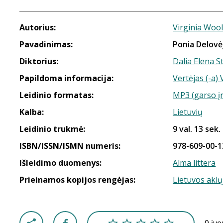
Autorius:
Virginia Wool
Pavadinimas:
Ponia Delovė
Diktorius:
Dalia Elena S
Papildoma informacija:
Vertėjas (-a)
Leidinio formatas:
MP3 (garso į
Kalba:
Lietuvių
Leidinio trukmė:
9 val. 13 sek.
ISBN/ISSN/ISMN numeris:
978-609-00-1
Išleidimo duomenys:
Alma littera
Prieinamos kopijos rengėjas:
Lietuvos aklų