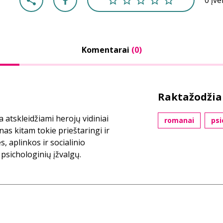
0 įv
Komentarai
(0)
Raktažodžia
a atskleidžiami herojų vidiniai
romanai
psi
nas kitam tokie prieštaringi ir
, aplinkos ir socialinio
 psichologinių įžvalgų.