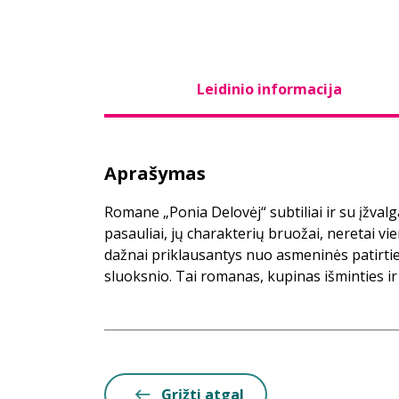
Leidinio informacija
Aprašymas
Romane „Ponia Delovėj“ subtiliai ir su įžvalg
pasauliai, jų charakterių bruožai, neretai vie
dažnai priklausantys nuo asmeninės patirties
sluoksnio. Tai romanas, kupinas išminties ir
Grįžti atgal