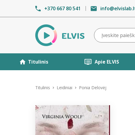
+370 667 80 541
info@elvislab.l
Titulinis
Apie ELVIS
Titulinis
Leidiniai
Ponia Delovėj