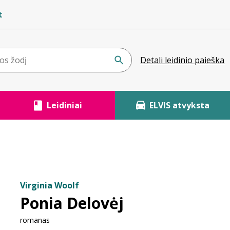
t
Detali leidinio paieška
Leidiniai
ELVIS atvyksta
Virginia Woolf
Ponia Delovėj
romanas