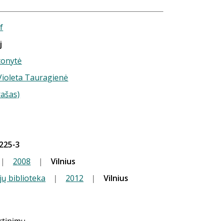
f
j
tonytė
 Violeta Tauragienė
rašas)
225-3
|
2008
|
Vilnius
jų biblioteka
|
2012
|
Vilnius