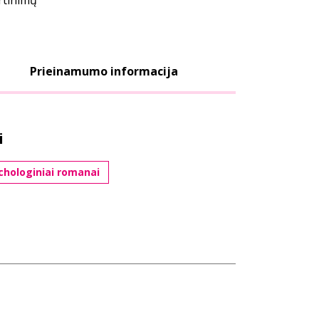
ertinimų
Prieinamumo informacija
i
chologiniai romanai