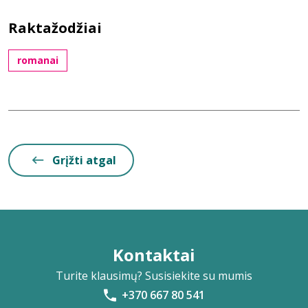
Raktažodžiai
romanai
Grįžti atgal
Kontaktai
Turite klausimų? Susisiekite su mumis
+370 667 80 541