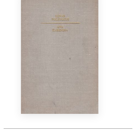
Bibliotekoms
D.U.K.
+370 667 80 541
info@elvislab.lt