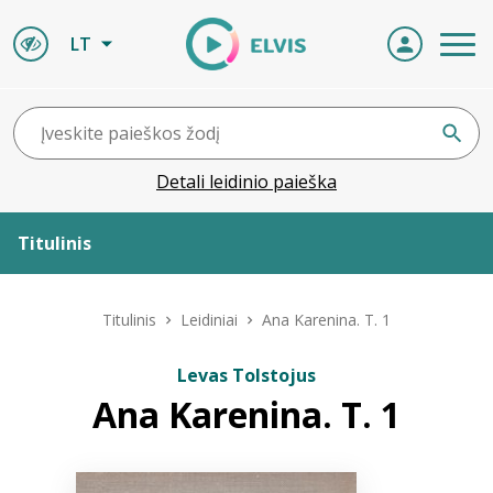
LT
Detali leidinio paieška
Titulinis
Apie ELVIS
Titulinis
Leidiniai
Ana Karenina. T. 1
Leidiniai
Levas Tolstojus
Ana Karenina. T. 1
ELVIS atvyksta
Naujienos