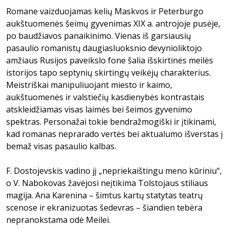
Romane vaizduojamas kelių Maskvos ir Peterburgo
aukštuomenės šeimų gyvenimas XIX a. antrojoje pusėje,
po baudžiavos panaikinimo. Vienas iš garsiausių
pasaulio romanistų daugiasluoksnio devynioliktojo
amžiaus Rusijos paveikslo fone šalia išskirtinės meilės
istorijos tapo septynių skirtingų veikėjų charakterius.
Meistriškai manipuliuojant miesto ir kaimo,
aukštuomenės ir valstiečių kasdienybės kontrastais
atskleidžiamas visas laimės bei šeimos gyvenimo
spektras. Personažai tokie bendražmogiški ir įtikinami,
kad romanas neprarado vertės bei aktualumo išverstas į
bemaž visas pasaulio kalbas.
F. Dostojevskis vadino jį „nepriekaištingu meno kūriniu“,
o V. Nabokovas žavėjosi neįtikima Tolstojaus stiliaus
magija. Ana Karenina – šimtus kartų statytas teatrų
scenose ir ekranizuotas šedevras – šiandien tebėra
nepranokstama odė Meilei.