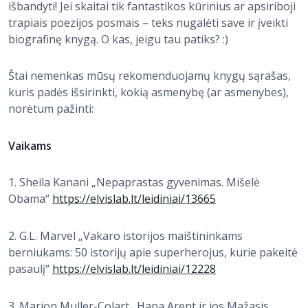
išbandyti! Jei skaitai tik fantastikos kūrinius ar apsiriboji
trapiais poezijos posmais – teks nugalėti save ir įveikti
biografinę knygą. O kas, jeigu tau patiks? :)
Štai nemenkas mūsų rekomenduojamų knygų sąrašas,
kuris padės išsirinkti, kokią asmenybę (ar asmenybes),
norėtum pažinti:
Vaikams
1. Sheila Kanani „Nepaprastas gyvenimas. Mišelė
Obama“
https://elvislab.lt/leidiniai/13665
2. G.L. Marvel „Vakaro istorijos maištininkams
berniukams: 50 istorijų apie superherojus, kurie pakeitė
pasaulį“
https://elvislab.lt/leidiniai/12228
3. Marion Muller-Colart „Hana Arent ir jos Mažasis