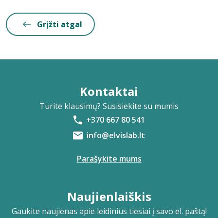
Grįžti atgal
Kontaktai
Turite klausimų? Susisiekite su mumis
+370 667 80 541
info@elvislab.lt
Parašykite mums
Naujienlaiškis
Gaukite naujienas apie leidinius tiesiai į savo el. paštą!