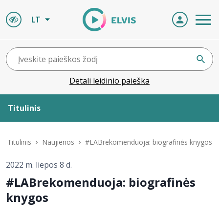
LT
Detali leidinio paieška
Titulinis
Apie ELVIS
Titulinis
Naujienos
#LABrekomenduoja: biografinės knygos
Leidiniai
2022 m. liepos 8 d.
#LABrekomenduoja: biografinės
ELVIS atvyksta
knygos
Naujienos