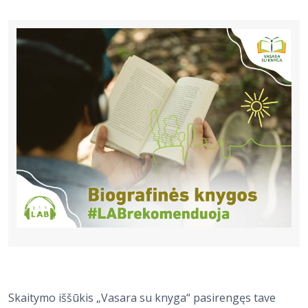
Bibliotekoms
D.U.K.
+370 667 80 541
info@elvislab.lt
Skaitymo iššūkis „Vasara su knyga“ pasirengęs tave