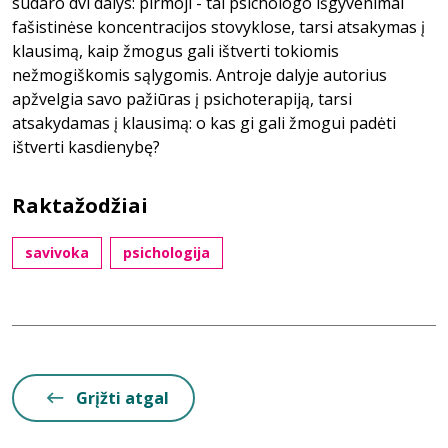
sudaro dvi dalys: pirmoji - tai psichologo išgyvenimai
fašistinėse koncentracijos stovyklose, tarsi atsakymas į
klausimą, kaip žmogus gali ištverti tokiomis
nežmogiškomis sąlygomis. Antroje dalyje autorius
apžvelgia savo pažiūras į psichoterapiją, tarsi
atsakydamas į klausimą: o kas gi gali žmogui padėti
ištverti kasdienybę?
Raktažodžiai
savivoka
psichologija
Grįžti atgal