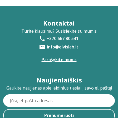
Kontaktai
Turite klausimų? Susisiekite su mumis
+370 667 80 541
info@elvislab.lt
Parašykite mums
Naujienlaiškis
Gaukite naujienas apie leidinius tiesiai į savo el. paštą!
Prenumeruoti