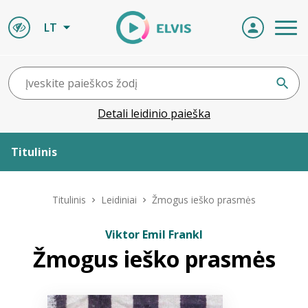
LT
Detali leidinio paieška
Titulinis
Apie ELVIS
Titulinis
Leidiniai
Žmogus ieško prasmės
Leidiniai
Viktor Emil Frankl
Žmogus ieško prasmės
ELVIS atvyksta
Naujienos