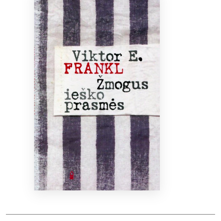
Bibliotekoms
D.U.K.
+370 667 80 541
info@elvislab.lt