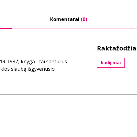
Komentarai
(0)
Raktažodžia
919-1987) knyga - tai santūrus
liudijimai
yklos siaubą išgyvenusio