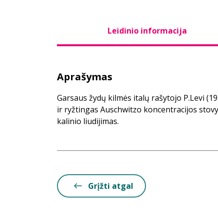
Leidinio informacija
Aprašymas
Garsaus žydų kilmės italų rašytojo P.Levi (1
ir ryžtingas Auschwitzo koncentracijos stov
kalinio liudijimas.
Grįžti atgal