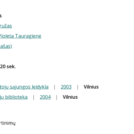
s
ružas
 Violeta Tauragienė
rašas)
 20 sek.
tojų sąjungos leidykla
|
2003
|
Vilnius
jų biblioteka
|
2004
|
Vilnius
ertinimų