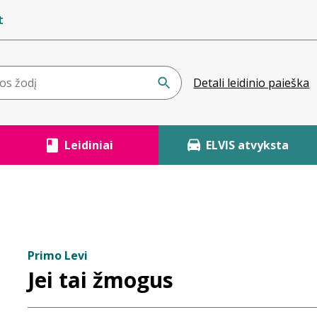
t
Detali leidinio paieška
Leidiniai
ELVIS atvyksta
Primo Levi
Jei tai žmogus