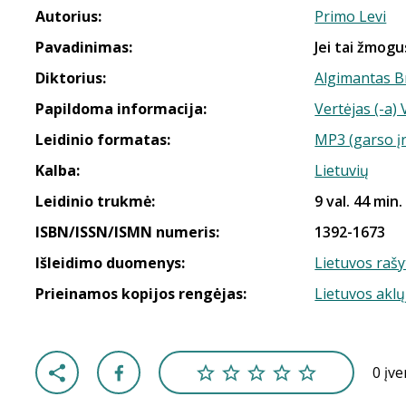
Autorius:
Primo Levi
Pavadinimas:
Jei tai žmogu
Diktorius:
Algimantas B
Papildoma informacija:
Vertėjas (-a)
Leidinio formatas:
MP3 (garso į
Kalba:
Lietuvių
Leidinio trukmė:
9 val. 44 min.
ISBN/ISSN/ISMN numeris:
1392-1673
Išleidimo duomenys:
Lietuvos rašy
Prieinamos kopijos rengėjas:
Lietuvos aklų
0 įv