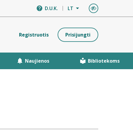
D.U.K.
LT
Registruotis
Prisijungti
Naujienos
Bibliotekoms