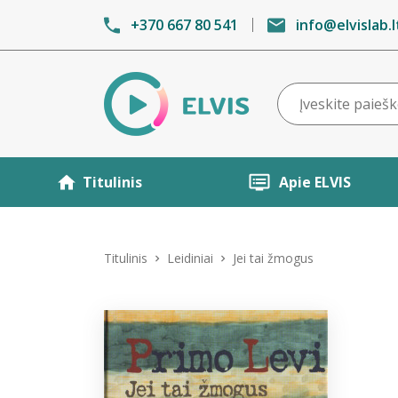
+370 667 80 541
info@elvislab.l
Titulinis
Apie ELVIS
Titulinis
Leidiniai
Jei tai žmogus