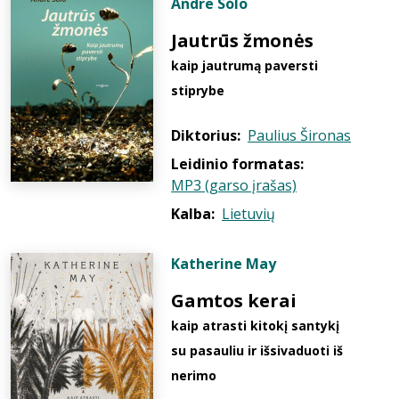
Andre Sólo
Jautrūs žmonės
kaip jautrumą paversti
stiprybe
Diktorius:
Paulius Šironas
Leidinio formatas:
MP3 (garso įrašas)
Kalba:
Lietuvių
Katherine May
Gamtos kerai
kaip atrasti kitokį santykį
su pasauliu ir išsivaduoti iš
nerimo