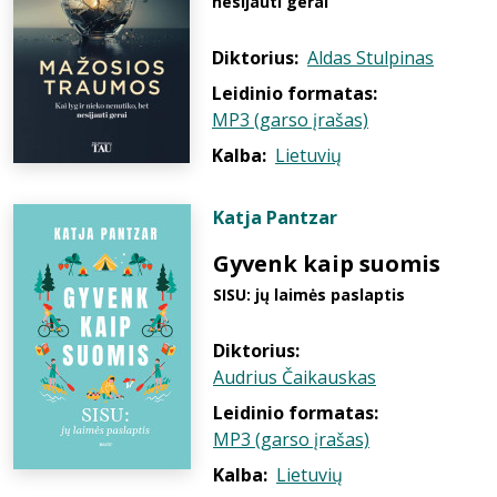
nesijauti gerai
Diktorius:
Aldas Stulpinas
Leidinio formatas:
MP3 (garso įrašas)
Kalba:
Lietuvių
Katja Pantzar
Gyvenk kaip suomis
SISU: jų laimės paslaptis
Diktorius:
Audrius Čaikauskas
Leidinio formatas:
MP3 (garso įrašas)
Kalba:
Lietuvių