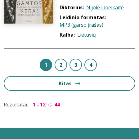
Diktorius:
Nijolė Lipeikaitė
Leidinio formatas:
MP3 (garso įrašas)
Kalba:
Lietuvių
1
2
3
4
Kitas
Rezultatai:
1 - 12
iš
44