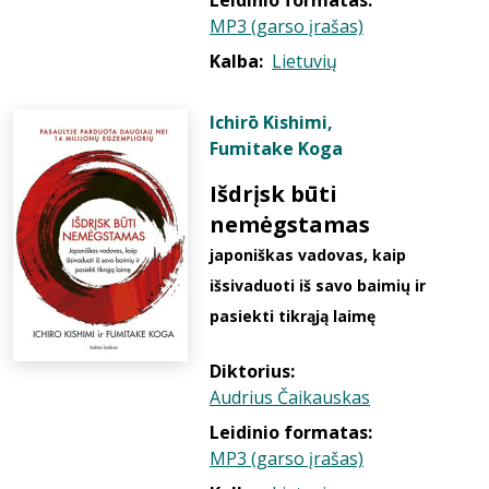
Leidinio formatas:
MP3 (garso įrašas)
Kalba:
Lietuvių
Ichirō Kishimi
,
Fumitake Koga
Išdrįsk būti
nemėgstamas
japoniškas vadovas, kaip
išsivaduoti iš savo baimių ir
pasiekti tikrąją laimę
Diktorius:
Audrius Čaikauskas
Leidinio formatas:
MP3 (garso įrašas)