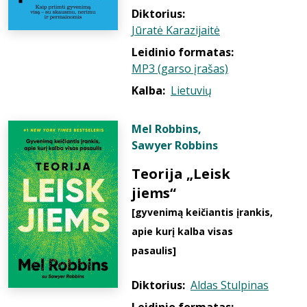
Diktorius:
Jūratė Karazijaitė
Leidinio formatas:
MP3 (garso įrašas)
Kalba:
Lietuvių
Mel Robbins
,
Sawyer Robbins
Teorija „Leisk
jiems“
[gyvenimą keičiantis įrankis,
apie kurį kalba visas
pasaulis]
Diktorius:
Aldas Stulpinas