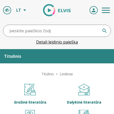
LT
Detali leidinio paieška
Titulinis
Apie ELVIS
Titulinis
Leidiniai
Leidiniai
ELVIS atvyksta
Grožinė literatūra
Dalykinė literatūra
Naujienos