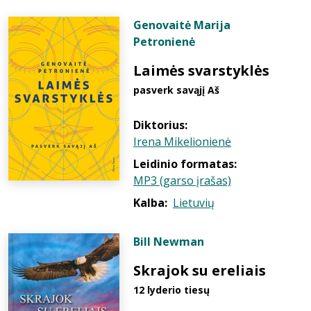
Genovaitė Marija
Petronienė
Laimės svarstyklės
pasverk savąjį Aš
Diktorius:
Irena Mikelionienė
Leidinio formatas:
MP3 (garso įrašas)
Kalba:
Lietuvių
Bill Newman
Skrajok su ereliais
12 lyderio tiesų