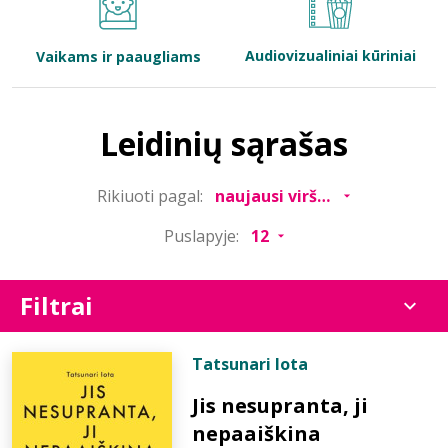
Bibliotekoms
Audiovizualiniai kūriniai
Vaikams ir paaugliams
D.U.K.
Leidinių sąrašas
+370 667 80 541
Rikiuoti pagal:
info@elvislab.lt
Puslapyje:
Filtrai
Tatsunari Iota
Jis nesupranta, ji
nepaaiškina