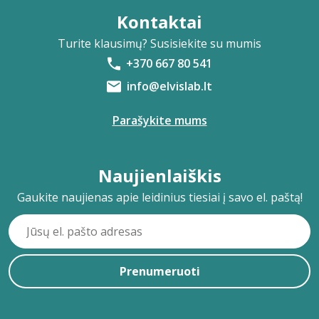
Kontaktai
Turite klausimų? Susisiekite su mumis
+370 667 80 541
info@elvislab.lt
Parašykite mums
Naujienlaiškis
Gaukite naujienas apie leidinius tiesiai į savo el. paštą!
Prenumeruoti