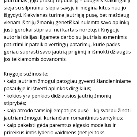
jautrumas įgijo prastą reputaciją – daugelis klaidingai jį
sieja su silpnumu, slepia savyje ir mėgina kitus nuo jo
išgydyti. Kiekvienas turime jautriąją pusę, bet maždaug
vienam iš trijų žmonių genetiškai nulemta savo aplinką
justi gerokai stipriau, nei kartais norėtųsi. Knygoje
autoriai dalijasi ilgamete darbo su jautriais asmenimis
patirtimi ir pateikia vertingų patarimų, kurie padės
geriau suprasti savo jautrią prigimtį ir išmokti džiaugtis
jos teikiamomis dovanomis.
Knygoje sužinosite:
• kaip jautriam žmogui patogiau gyventi šiandieniniame
pasaulyje ir ištverti aplinkos dirgiklius;
• kokios yra penkios didžiausios jautrių žmonių
stiprybės;
• kaip atrodo tamsioji empatijos pusė – ką svarbu žinoti
jautriam žmogui, kuriančiam romantinius santykius;
• kaip pakeisti gėda paremtus elgesio modelius ir
prireikus imtis lyderio vaidmens (net jei toks