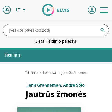
LT
Detali leidinio paieška
Titulinis
Apie ELVIS
Titulinis
Leidiniai
Jautrūs žmonės
Leidiniai
Jenn Granneman, Andre Sólo
Jautrūs žmonės
ELVIS atvyksta
Naujienos