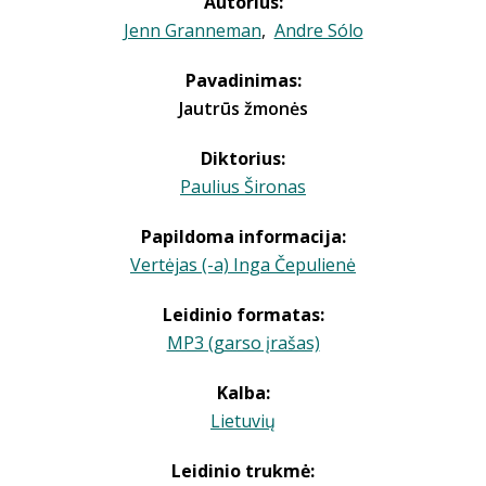
Autorius:
Jenn Granneman
,
Andre Sólo
Pavadinimas:
Jautrūs žmonės
Diktorius:
Paulius Šironas
Papildoma informacija:
Vertėjas (-a) Inga Čepulienė
Leidinio formatas:
MP3 (garso įrašas)
Kalba:
Lietuvių
Leidinio trukmė: