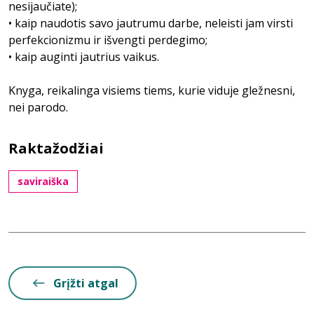
nesijaučiate);
• kaip naudotis savo jautrumu darbe, neleisti jam virsti
perfekcionizmu ir išvengti perdegimo;
• kaip auginti jautrius vaikus.
Knyga, reikalinga visiems tiems, kurie viduje gležnesni,
nei parodo.
Raktažodžiai
saviraiška
Grįžti atgal