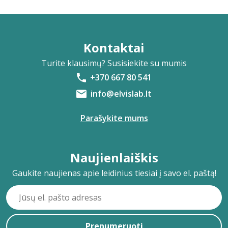
Kontaktai
Turite klausimų? Susisiekite su mumis
+370 667 80 541
info@elvislab.lt
Parašykite mums
Naujienlaiškis
Gaukite naujienas apie leidinius tiesiai į savo el. paštą!
Prenumeruoti