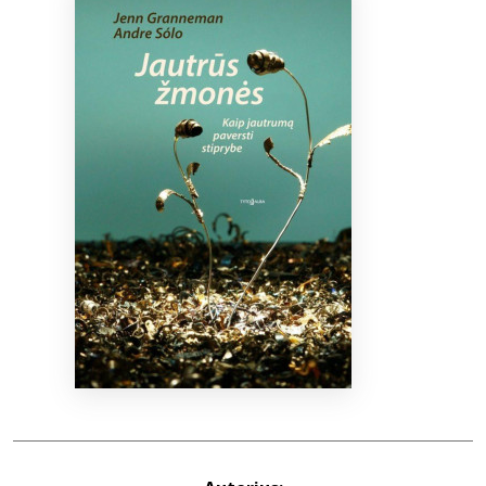
Bibliotekoms
D.U.K.
+370 667 80 541
info@elvislab.lt