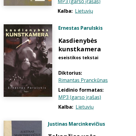
MP3 (garso įrašas)
Kalba:
Lietuvių
Ernestas Parulskis
Kasdienybės
kunstkamera
eseistikos tekstai
Diktorius:
Rimantas Pranckūnas
Leidinio formatas:
MP3 (garso įrašas)
Kalba:
Lietuvių
Justinas Marcinkevičius