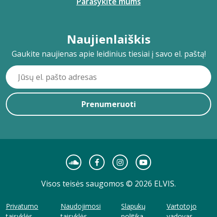
Parašykite mums
Naujienlaiškis
Gaukite naujienas apie leidinius tiesiai į savo el. paštą!
Prenumeruoti
Visos teisės saugomos © 2026 ELVIS.
Privatumo
Naudojimosi
Slapukų
Vartotojo
taisyklės
taisyklės
politika
vadovas