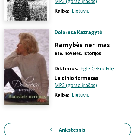
MP3 (garso įrašas)
Kalba:
Lietuvių
Doloresa Kazragytė
Ramybės nerimas
esė, novelės, istorijos
Diktorius:
Eglė Čekuolytė
Leidinio formatas:
MP3 (garso įrašas)
Kalba:
Lietuvių
Ankstesnis