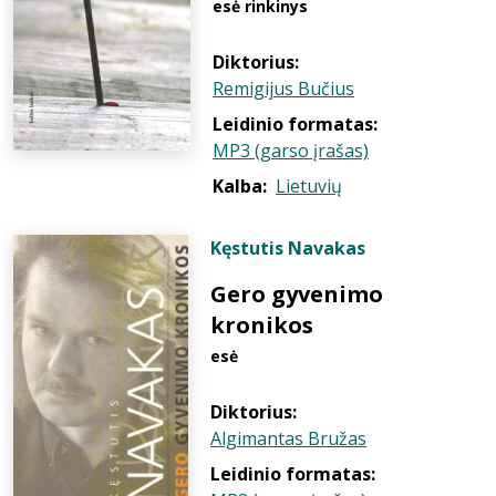
esė rinkinys
Diktorius:
Remigijus Bučius
Leidinio formatas:
MP3 (garso įrašas)
Kalba:
Lietuvių
Kęstutis Navakas
Gero gyvenimo
kronikos
esė
Diktorius:
Algimantas Bružas
Leidinio formatas: