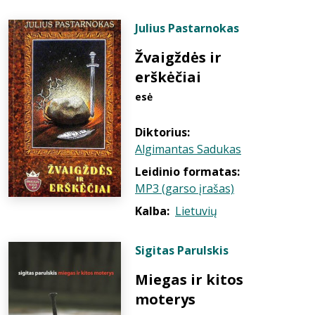
Julius Pastarnokas
Žvaigždės ir
erškėčiai
esė
Diktorius:
Algimantas Sadukas
Leidinio formatas:
MP3 (garso įrašas)
Kalba:
Lietuvių
Sigitas Parulskis
Miegas ir kitos
moterys