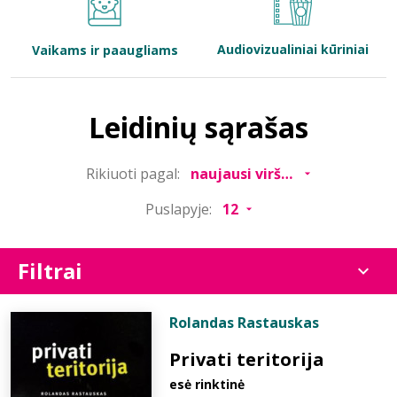
Bibliotekoms
Audiovizualiniai kūriniai
Vaikams ir paaugliams
D.U.K.
Leidinių sąrašas
+370 667 80 541
Rikiuoti pagal:
info@elvislab.lt
Puslapyje:
Filtrai
Rolandas Rastauskas
Privati teritorija
esė rinktinė