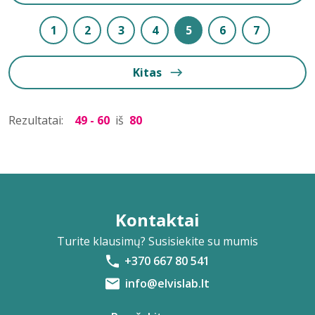
1
2
3
4
5
6
7
Kitas
Rezultatai:
49 - 60
iš
80
Kontaktai
Turite klausimų? Susisiekite su mumis
+370 667 80 541
info@elvislab.lt