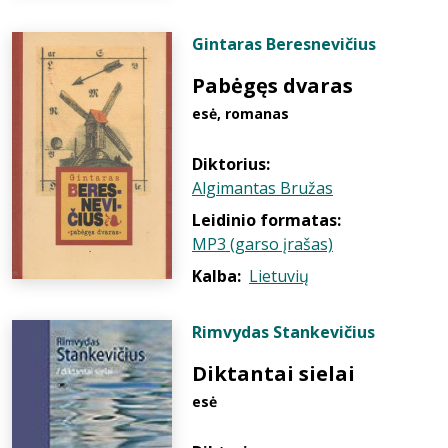
Gintaras Beresnevičius
Pabėgęs dvaras
esė, romanas
Diktorius:
Algimantas Bružas
Leidinio formatas:
MP3 (garso įrašas)
Kalba:
Lietuvių
Rimvydas Stankevičius
Diktantai sielai
esė