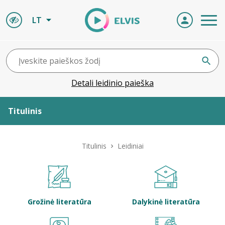
LT
Detali leidinio paieška
Titulinis
Apie ELVIS
Titulinis
Leidiniai
Leidiniai
ELVIS atvyksta
Grožinė literatūra
Dalykinė literatūra
Naujienos