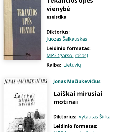
Tekančios upės
vienybė
eseistika
Diktorius:
Juozas Šalkauskas
Leidinio formatas:
MP3 (garso įrašas)
Kalba:
Lietuvių
Jonas Mačiukevičius
Laiškai mirusiai
motinai
Diktorius:
Vytautas Širka
Leidinio formatas: