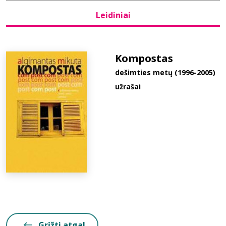
Leidiniai
Bibliotekoms
D.U.K.
Kompostas
dešimties metų (1996-2005)
užrašai
+370 667 80 541
info@elvislab.lt
Grįžti atgal