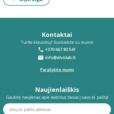
Kontaktai
Turite klausimų? Susisiekite su mumis
+370 667 80 541
info@elvislab.lt
Parašykite mums
Naujienlaiškis
Gaukite naujienas apie leidinius tiesiai į savo el. paštą!