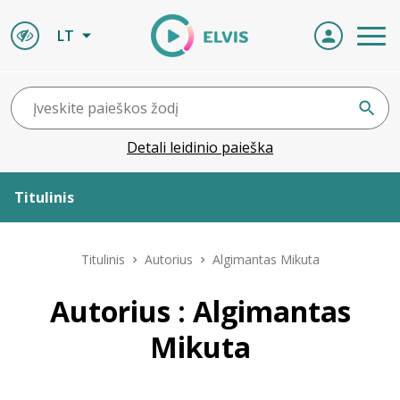
LT
Detali leidinio paieška
Titulinis
Apie ELVIS
Titulinis
Autorius
Algimantas Mikuta
Leidiniai
Autorius : Algimantas
Mikuta
ELVIS atvyksta
Naujienos