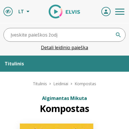
LT
Detali leidinio paieška
Titulinis
Apie ELVIS
Titulinis
Leidiniai
Kompostas
Leidiniai
Algimantas Mikuta
Kompostas
ELVIS atvyksta
Naujienos