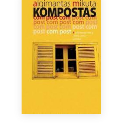
Bibliotekoms
D.U.K.
+370 667 80 541
info@elvislab.lt