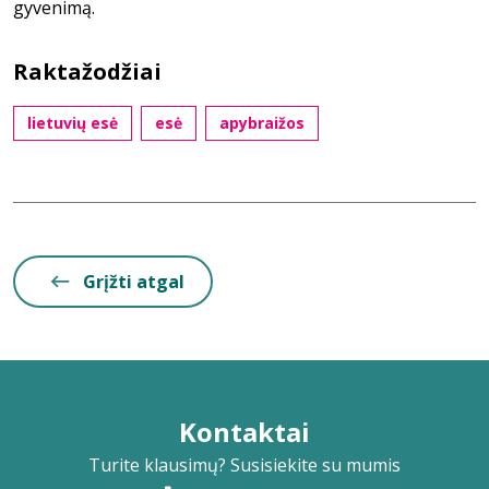
gyvenimą.
Raktažodžiai
lietuvių esė
esė
apybraižos
Grįžti atgal
Kontaktai
Turite klausimų? Susisiekite su mumis