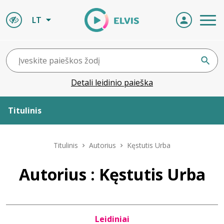
LT
Detali leidinio paieška
Titulinis
Apie ELVIS
Titulinis
Autorius
Kęstutis Urba
Leidiniai
Autorius : Kęstutis Urba
ELVIS atvyksta
Leidiniai
Naujienos