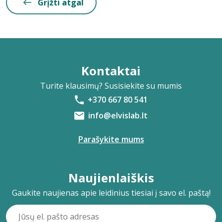
Grįžti atgal
Kontaktai
Turite klausimų? Susisiekite su mumis
+370 667 80 541
info@elvislab.lt
Parašykite mums
Naujienlaiškis
Gaukite naujienas apie leidinius tiesiai į savo el. paštą!