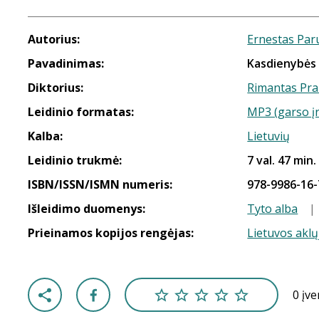
Autorius:
Ernestas Paru
Pavadinimas:
Kasdienybės
Diktorius:
Rimantas Pr
Leidinio formatas:
MP3 (garso į
Kalba:
Lietuvių
Leidinio trukmė:
7 val. 47 min.
ISBN/ISSN/ISMN numeris:
978-9986-16-
Išleidimo duomenys:
Tyto alba
|
Prieinamos kopijos rengėjas:
Lietuvos aklų
0 įv