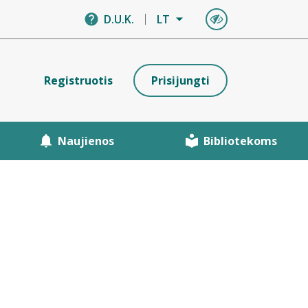
D.U.K.
LT
Registruotis
Prisijungti
Naujienos
Bibliotekoms