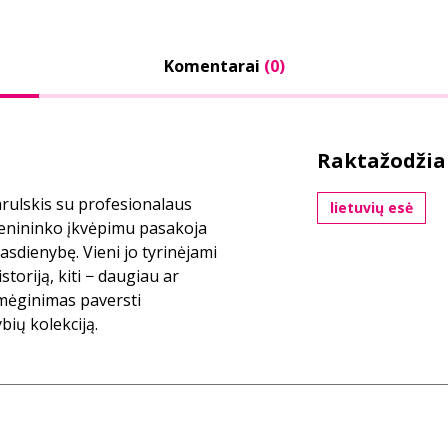
Komentarai
(0)
Raktažodžia
rulskis su profesionalaus
lietuvių esė
enininko įkvėpimu pasakoja
kasdienybę. Vieni jo tyrinėjami
istoriją, kiti − daugiau ar
 mėginimas paversti
bių kolekciją.