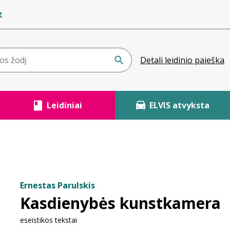
t
Detali leidinio paieška
Leidiniai
ELVIS atvyksta
Ernestas Parulskis
Kasdienybės kunstkamera
eseistikos tekstai