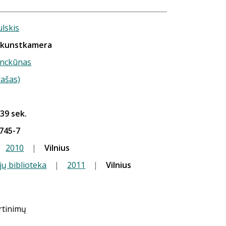
lskis
 kunstkamera
anckūnas
rašas)
 39 sek.
745-7
2010
|
Vilnius
jų biblioteka
|
2011
|
Vilnius
ertinimų