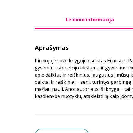
Leidinio informacija
Aprašymas
Pirmojoje savo knygoje eseistas Ernestas Pa
gyvenimo stebėtojo tikslumu ir gyvenimo m
apie daiktus ir reiškinius, įaugusius į mūsų 
daiktai ir reiškiniai − seni, turintys garbingą 
mažiau nauji. Anot autoriaus, ši knyga − tai
kasdienybę nuotykiu, atskleisti ją kaip įdomy