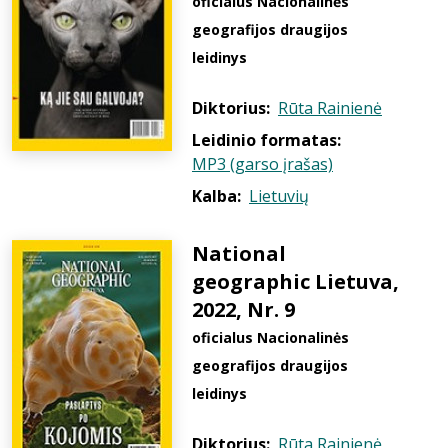
oficialus Nacionalinės
geografijos draugijos
leidinys
Diktorius:
Rūta Rainienė
Leidinio formatas:
MP3 (garso įrašas)
Kalba:
Lietuvių
National
geographic Lietuva,
2022, Nr. 9
oficialus Nacionalinės
geografijos draugijos
leidinys
Diktorius:
Rūta Rainienė