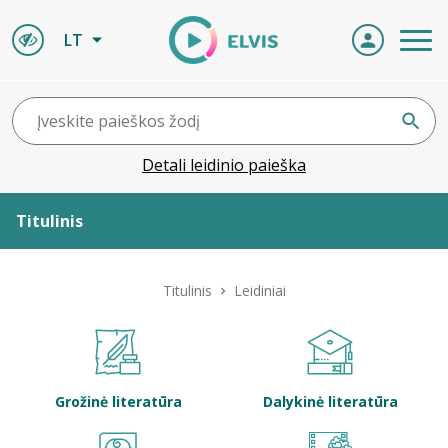
LT
Detali leidinio paieška
Titulinis
Apie ELVIS
Titulinis
Leidiniai
Leidiniai
ELVIS atvyksta
Grožinė literatūra
Dalykinė literatūra
Naujienos