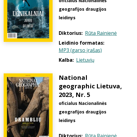
oficialus Nacionalinės
geografijos draugijos
leidinys
Diktorius:
Rūta Rainienė
Leidinio formatas:
MP3 (garso įrašas)
Kalba:
Lietuvių
National
geographic Lietuva,
2023, Nr. 5
oficialus Nacionalinės
geografijos draugijos
leidinys
Diktorius:
Rūta Rainienė