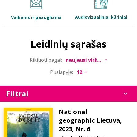
Bibliotekoms
Audiovizualiniai kūriniai
Vaikams ir paaugliams
D.U.K.
Leidinių sąrašas
+370 667 80 541
Rikiuoti pagal:
info@elvislab.lt
Puslapyje:
Filtrai
National
geographic Lietuva,
2023, Nr. 6