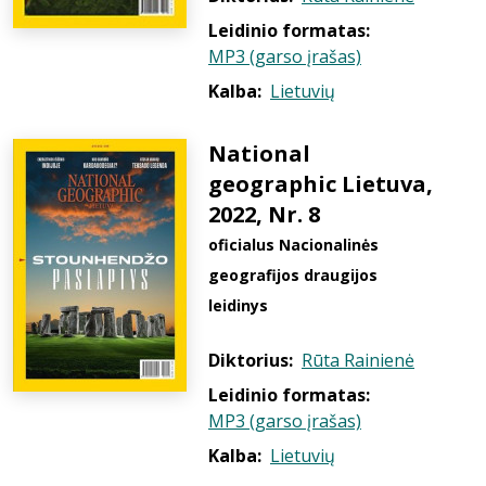
Leidinio formatas:
MP3 (garso įrašas)
Kalba:
Lietuvių
National
geographic Lietuva,
2022, Nr. 8
oficialus Nacionalinės
geografijos draugijos
leidinys
Diktorius:
Rūta Rainienė
Leidinio formatas:
MP3 (garso įrašas)
Kalba:
Lietuvių