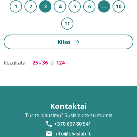
1
2
3
4
5
6
...
10
11
Kitas
Rezultatai:
25 - 36
iš
124
Kontaktai
Turite klausimų? Susisiekite su mumis
+370 667 80 541
info@elvislab.lt