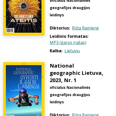
oficialus Nacionalinės
geografijos draugijos
leidinys
Diktorius:
Rūta Rainienė
Leidinio formatas:
MP3 (garso įrašas)
Kalba:
Lietuvių
National
geographic Lietuva,
2023, Nr. 1
oficialus Nacionalinės
geografijos draugijos
leidinys
Diktorius:
Rūta Rainienė