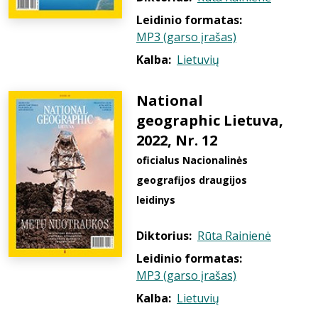
Leidinio formatas:
MP3 (garso įrašas)
Kalba:
Lietuvių
National
geographic Lietuva,
2022, Nr. 12
oficialus Nacionalinės
geografijos draugijos
leidinys
Diktorius:
Rūta Rainienė
Leidinio formatas:
MP3 (garso įrašas)
Kalba:
Lietuvių