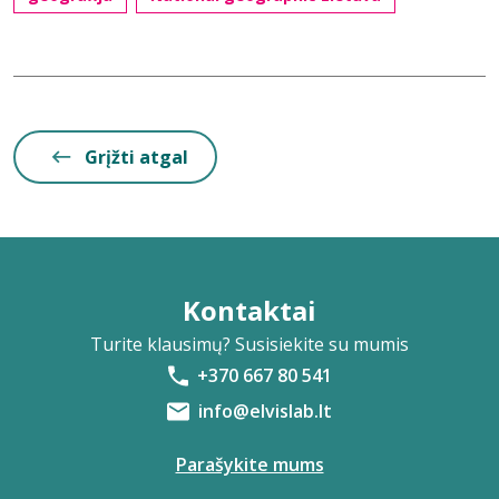
Grįžti atgal
Kontaktai
Turite klausimų? Susisiekite su mumis
+370 667 80 541
info@elvislab.lt
Parašykite mums