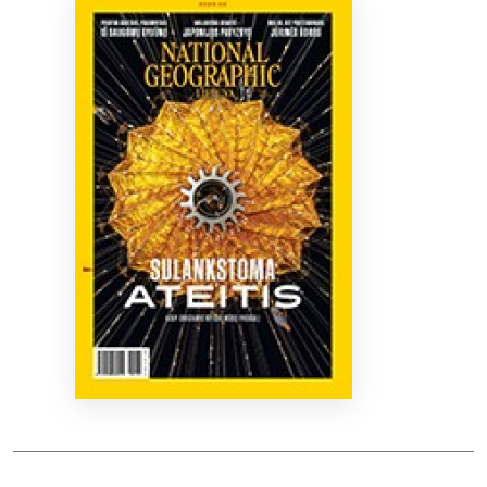
Bibliotekoms
D.U.K.
+370 667 80 541
info@elvislab.lt