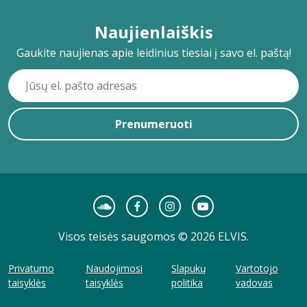
Naujienlaiškis
Gaukite naujienas apie leidinius tiesiai į savo el. paštą!
Prenumeruoti
Visos teisės saugomos © 2026 ELVIS.
Privatumo
Naudojimosi
Slapukų
Vartotojo
taisyklės
taisyklės
politika
vadovas