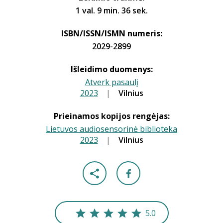
1 val. 9 min. 36 sek.
ISBN/ISSN/ISMN numeris:
2029-2899
Išleidimo duomenys:
Atverk pasaulį
2023
|
|
Vilnius
Prieinamos kopijos rengėjas:
Lietuvos audiosensorinė biblioteka
2023
|
|
Vilnius
5.0