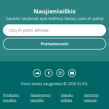
Naujienlaiškis
Gaukite naujienas apie leidinius tiesiai į savo el. paštą!
Prenumeruoti
Visos teisės saugomos © 2026 ELVIS.
Privatumo
Naudojimosi
Slapukų
Vartotojo
taisyklės
taisyklės
politika
vadovas