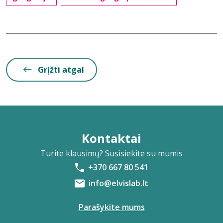
Grįžti atgal
Kontaktai
Turite klausimų? Susisiekite su mumis
+370 667 80 541
info@elvislab.lt
Parašykite mums