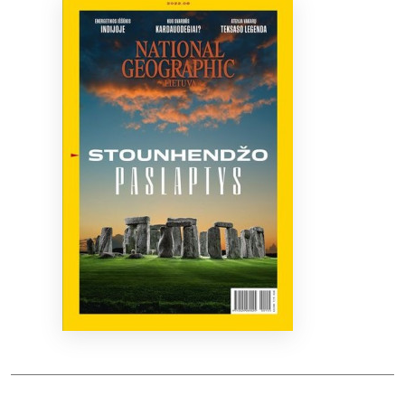
Bibliotekoms
D.U.K.
+370 667 80 541
info@elvislab.lt