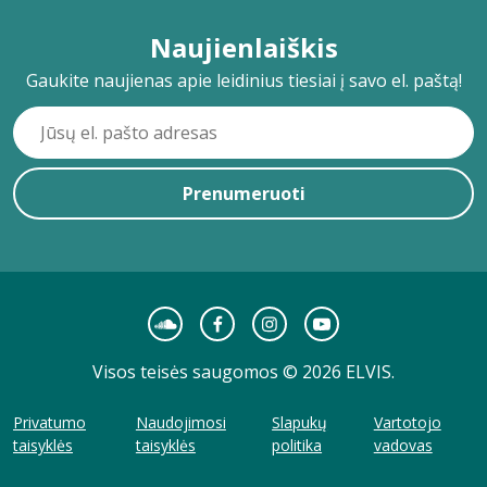
Naujienlaiškis
Gaukite naujienas apie leidinius tiesiai į savo el. paštą!
Prenumeruoti
Visos teisės saugomos © 2026 ELVIS.
Privatumo
Naudojimosi
Slapukų
Vartotojo
taisyklės
taisyklės
politika
vadovas