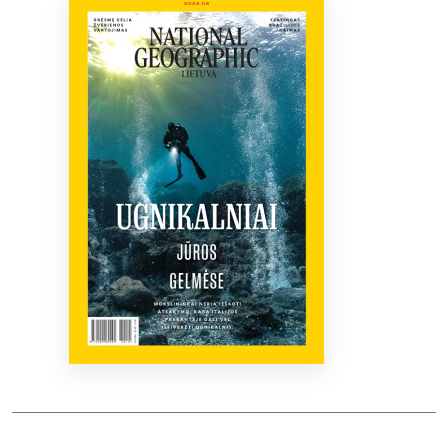
Bibliotekoms
D.U.K.
+370 667 80 541
info@elvislab.lt