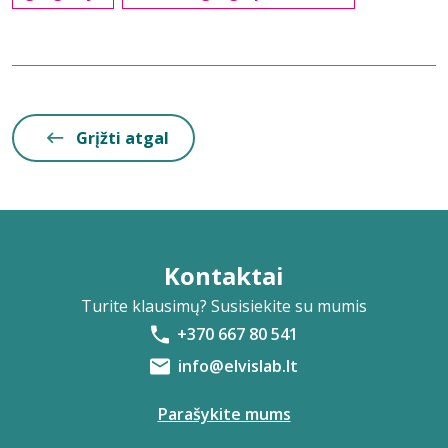
Grįžti atgal
Kontaktai
Turite klausimų? Susisiekite su mumis
+370 667 80 541
info@elvislab.lt
Parašykite mums