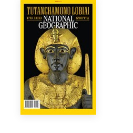
Bibliotekoms
D.U.K.
+370 667 80 541
info@elvislab.lt