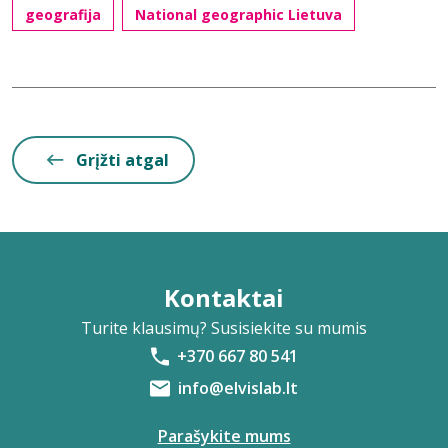
geografija
National geographic Lietuva
Grįžti atgal
Kontaktai
Turite klausimų? Susisiekite su mumis
+370 667 80 541
info@elvislab.lt
Parašykite mums