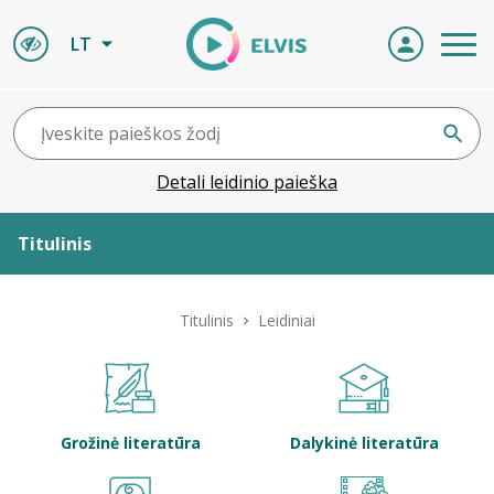
LT
Detali leidinio paieška
Titulinis
Apie ELVIS
Titulinis
Leidiniai
Leidiniai
ELVIS atvyksta
Grožinė literatūra
Dalykinė literatūra
Naujienos