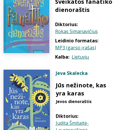
Sveikatos fanatiko
dienoraštis
Diktorius:
Rokas Simanavičius
Leidinio formatas:
MP3 (garso įrašas)
Kalba:
Lietuvių
Jeva Skalecka
Jūs nežinote, kas
yra karas
Jevos dienoraštis
Diktorius:
Judita Šmitaitė-