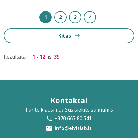
1
2
3
4
Kitas
Rezultatai:
1 - 12
iš
39
Kontaktai
Turite klausimų? Susisiekite su mumis
+370 667 80 541
info@elvislab.lt