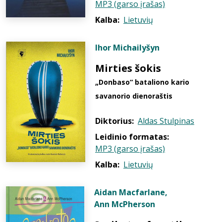
MP3 (garso įrašas)
Kalba:
Lietuvių
Ihor Michailyšyn
Mirties šokis
„Donbaso“ bataliono kario
savanorio dienoraštis
Diktorius:
Aldas Stulpinas
Leidinio formatas:
MP3 (garso įrašas)
Kalba:
Lietuvių
Aidan Macfarlane
,
Ann McPherson