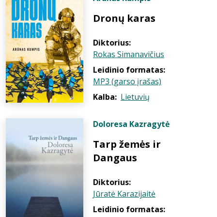
Dronų karas
Diktorius:
Rokas Simanavičius
Leidinio formatas:
MP3 (garso įrašas)
Kalba:
Lietuvių
Doloresa Kazragytė
Tarp žemės ir
Dangaus
Diktorius:
Jūratė Karazijaitė
Leidinio formatas: