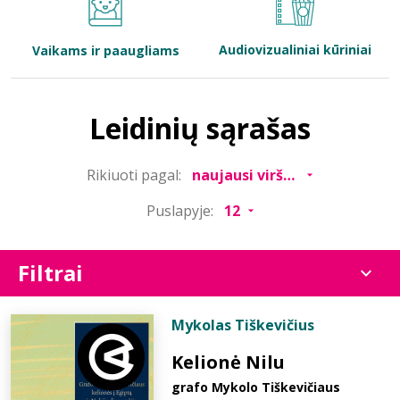
Bibliotekoms
Audiovizualiniai kūriniai
Vaikams ir paaugliams
D.U.K.
Leidinių sąrašas
+370 667 80 541
Rikiuoti pagal:
info@elvislab.lt
Puslapyje:
Filtrai
Mykolas Tiškevičius
Kelionė Nilu
grafo Mykolo Tiškevičiaus