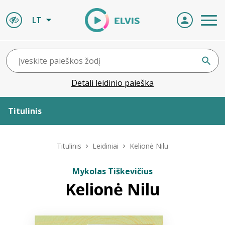
LT
Detali leidinio paieška
Titulinis
Apie ELVIS
Titulinis
Leidiniai
Kelionė Nilu
Leidiniai
Mykolas Tiškevičius
Kelionė Nilu
ELVIS atvyksta
Naujienos