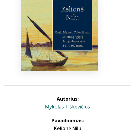
Bibliotekoms
D.U.K.
+370 667 80 541
info@elvislab.lt
Autorius:
Mykolas Tiškevičius
Pavadinimas:
Kelionė Nilu