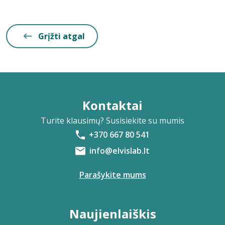
Grįžti atgal
Kontaktai
Turite klausimų? Susisiekite su mumis
+370 667 80 541
info@elvislab.lt
Parašykite mums
Naujienlaiškis