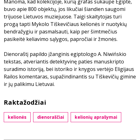
Manoma, kad kolekcijoje, kurią grafas sukaupė Egipte,
buvo apie 800 objektų, jos likučiai šiandien saugomi
trijuose Lietuvos muziejuose. Taigi skaitytojas turi
progą tapti Mykolo Tiškevičiaus kelionės ir nuotykių
bendražygiu ir pasmalsauti, kaip per šimtmečius
pasikeitė keliavimo sąlygos, papročiai ir žmonės.
Dienoraštį papildo įžanginis egiptologo A. Niwińskio
tekstas, atveriantis detektyvinę paties manuskripto
suradimo istoriją, bei istoriko ir knygos vertėjo Eligijaus
Railos komentaras, supažindinantis su Tiškevičių gimine
ir jų palikimu Lietuvai.
Raktažodžiai
kelionės
dienoraščiai
kelionių aprašymai