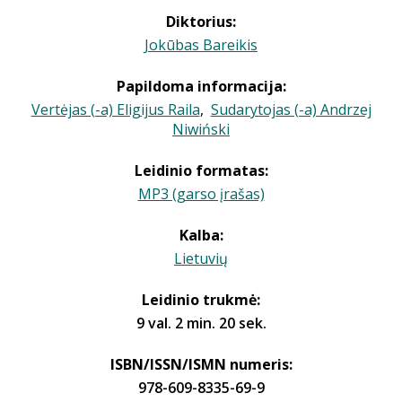
Diktorius:
Jokūbas Bareikis
Papildoma informacija:
Vertėjas (-a) Eligijus Raila
,
Sudarytojas (-a) Andrzej
Niwiński
Leidinio formatas:
MP3 (garso įrašas)
Kalba:
Lietuvių
Leidinio trukmė:
9 val. 2 min. 20 sek.
ISBN/ISSN/ISMN numeris:
978-609-8335-69-9