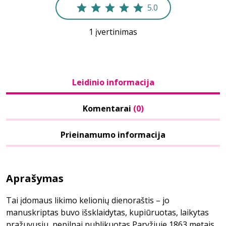
5.0
1 įvertinimas
Leidinio informacija
Komentarai
(0)
Prieinamumo informacija
Aprašymas
Tai įdomaus likimo kelionių dienoraštis – jo
manuskriptas buvo išsklaidytas, kupiūruotas, laikytas
pražuvusiu, nepilnai publikuotas Paryžiuje 1863 metais