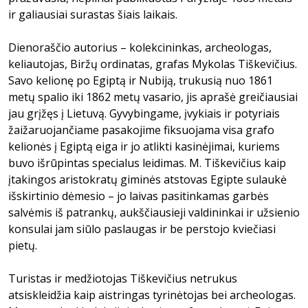
ir galiausiai surastas šiais laikais.
Dienoraščio autorius – kolekcininkas, archeologas,
keliautojas, Biržų ordinatas, grafas Mykolas Tiškevičius.
Savo kelionę po Egiptą ir Nubiją, trukusią nuo 1861
metų spalio iki 1862 metų vasario, jis aprašė greičiausiai
jau grįžęs į Lietuvą. Gyvybingame, įvykiais ir potyriais
žaižaruojančiame pasakojime fiksuojama visa grafo
kelionės į Egiptą eiga ir jo atlikti kasinėjimai, kuriems
buvo išrūpintas specialus leidimas. M. Tiškevičius kaip
įtakingos aristokratų giminės atstovas Egipte sulaukė
išskirtinio dėmesio – jo laivas pasitinkamas garbės
salvėmis iš patrankų, aukščiausieji valdininkai ir užsienio
konsulai jam siūlo paslaugas ir be perstojo kviečiasi
pietų.
Turistas ir medžiotojas Tiškevičius netrukus
atsiskleidžia kaip aistringas tyrinėtojas bei archeologas.