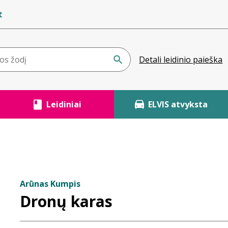
t
Detali leidinio paieška
Leidiniai
ELVIS atvyksta
Arūnas Kumpis
Dronų karas