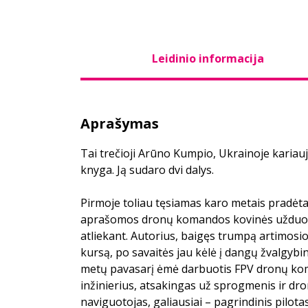
Leidinio informacija
Aprašymas
Tai trečioji Arūno Kumpio, Ukrainoje kariauj
knyga. Ją sudaro dvi dalys.
Pirmoje toliau tęsiamas karo metais pradėta
aprašomos dronų komandos kovinės užduotys 
atliekant. Autorius, baigęs trumpą artimos
kursą, po savaitės jau kėlė į dangų žvalgybin
metų pavasarį ėmė darbuotis FPV dronų kom
inžinierius, atsakingas už sprogmenis ir dro
naviguotojas, galiausiai – pagrindinis pilotas