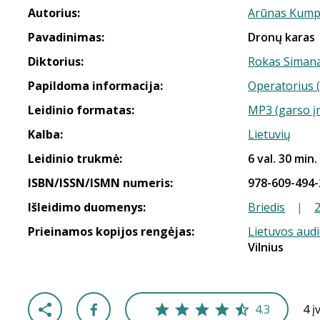
Autorius:
Arūnas Kump
Pavadinimas:
Dronų karas
Diktorius:
Rokas Simana
Papildoma informacija:
Operatorius (
Leidinio formatas:
MP3 (garso į
Kalba:
Lietuvių
Leidinio trukmė:
6 val. 30 min.
ISBN/ISSN/ISMN numeris:
978-609-494-
Išleidimo duomenys:
Briedis
|
Prieinamos kopijos rengėjas:
Lietuvos aud
Vilnius
4.3
4 į