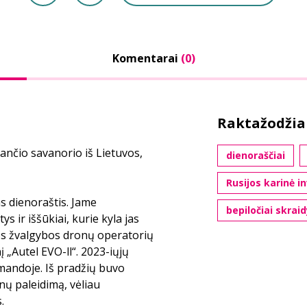
Komentarai
(0)
Raktažodžia
ančio savanorio iš Lietuvos,
dienoraščiai
Rusijos karinė in
s dienoraštis. Jame
bepiločiai skrai
ir iššūkiai, kurie kyla jas
ios žvalgybos dronų operatorių
į „Autel EVO-ll“. 2023-iųjų
andoje. Iš pradžių buvo
nų paleidimą, vėliau
.