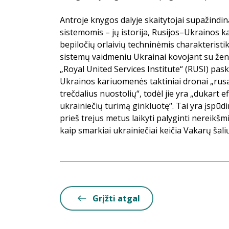
Antroje knygos dalyje skaitytojai supažindi
sistemomis – jų istorija, Rusijos–Ukrainos 
bepiločių orlaivių techninėmis charakteristik
sistemų vaidmeniu Ukrainai kovojant su ženk
„Royal United Services Institute“ (RUSI) pas
Ukrainos kariuomenės taktiniai dronai „r
trečdalius nuostolių“, todėl jie yra „dukart e
ukrainiečių turimą ginkluotę“. Tai yra įspūd
prieš trejus metus laikyti palyginti nereikš
kaip smarkiai ukrainiečiai keičia Vakarų šalių 
Grįžti atgal