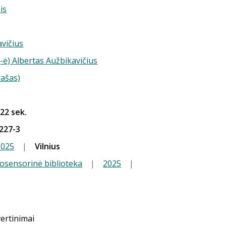
is
vičius
-ė) Albertas Aužbikavičius
rašas)
 22 sek.
227-3
2025
|
Vilnius
iosensorinė biblioteka
|
2025
|
vertinimai