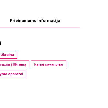
Prieinamumo informacija
i
Ukraina
vazija į Ukrainą
kariai savanoriai
dymo aparatai