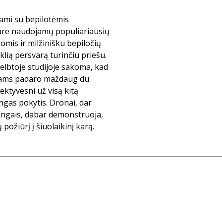
nami su bepilotėmis
kare naudojamų populiariausių
omis ir milžinišku bepiločių
lią persvarą turinčiu priešu.
kelbtoje studijoje sakoma, kad
usams padaro maždaug du
fektyvesni už visą kitą
ingas pokytis. Dronai, dar
mingais, dabar demonstruoja,
požiūrį į šiuolaikinį karą.