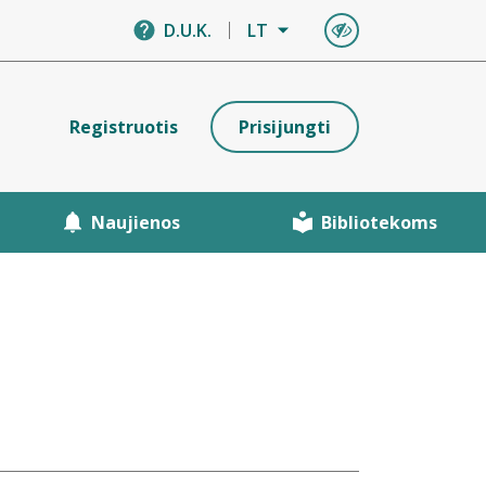
D.U.K.
LT
Registruotis
Prisijungti
Naujienos
Bibliotekoms