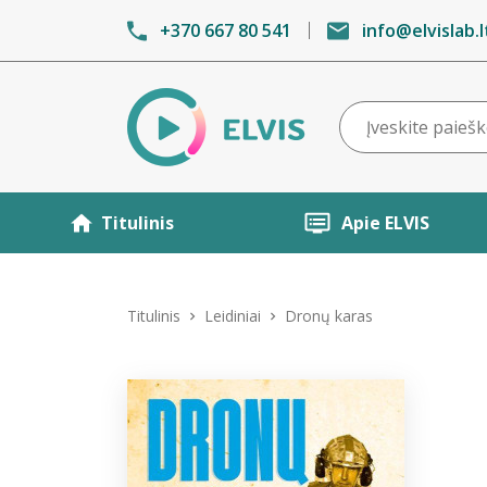
+370 667 80 541
info@elvislab.l
Titulinis
Apie ELVIS
Titulinis
Leidiniai
Dronų karas