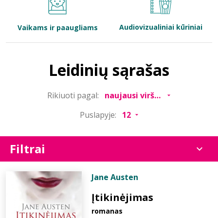
Bibliotekoms
Audiovizualiniai kūriniai
Vaikams ir paaugliams
D.U.K.
Leidinių sąrašas
+370 667 80 541
Rikiuoti pagal:
info@elvislab.lt
Puslapyje:
Filtrai
Jane Austen
Įtikinėjimas
romanas