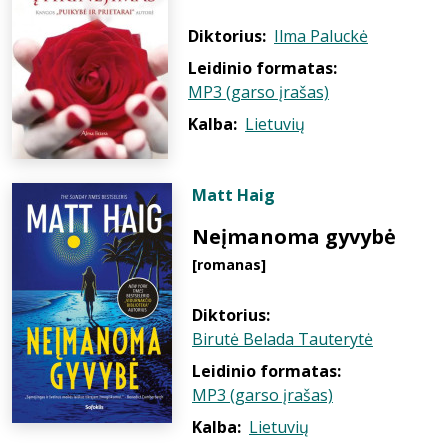
Diktorius:
Ilma Paluckė
Leidinio formatas:
MP3 (garso įrašas)
Kalba:
Lietuvių
Matt Haig
Neįmanoma gyvybė
[romanas]
Diktorius:
Birutė Belada Tauterytė
Leidinio formatas:
MP3 (garso įrašas)
Kalba:
Lietuvių