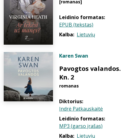
[romanas]
Leidinio formatas:
EPUB (tekstas)
Kalba:
Lietuvių
Karen Swan
Pavogtos valandos.
Kn. 2
romanas
Diktorius:
Indrė Patkauskaitė
Leidinio formatas:
MP3 (garso įrašas)
Kalba:
Lietuvių