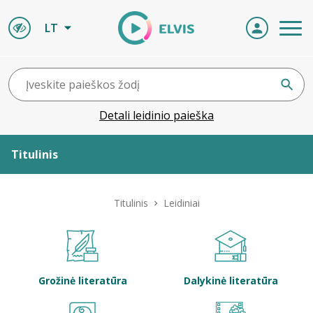
LT
Detali leidinio paieška
Titulinis
Apie ELVIS
Titulinis
Leidiniai
Leidiniai
ELVIS atvyksta
Grožinė literatūra
Dalykinė literatūra
Naujienos