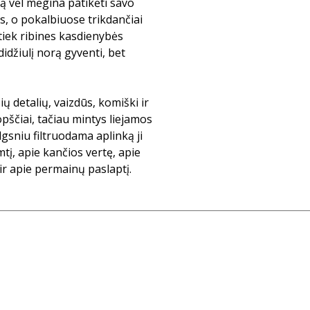
mą vėl mėgina patikėti savo
is, o pokalbiuose trikdančiai
 tiek ribines kasdienybės
didžiulį norą gyventi, bet
 detalių, vaizdūs, komiški ir
pščiai, tačiau mintys liejamos
ilgsniu filtruodama aplinką ji
emtį, apie kančios vertę, apie
 apie permainų paslaptį.