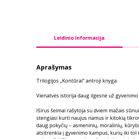
Leidinio informacija
Aprašymas
Trilogijos „Kontūrai" antroji knyga.
Vienatvės istorija daug ilgesnė už gyvenimo i
Iširus šeimai rašytoja su dviem mažais sūnu
stengiasi kurti naujus namus ir kitokią tikro
daug pokyčių – asmeninių, moralinių, kūrybini
atsitrenkia į gyvenimo kampus, kurių iki to