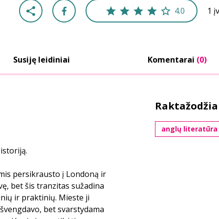
4.0
1 į
Susiję leidiniai
Komentarai
(0)
Raktažodžia
anglų literatūra
storiją.
mis persikrausto į Londoną ir
vę, bet šis tranzitas sužadina
ų ir praktinių. Mieste ji
l išvengdavo, bet svarstydama