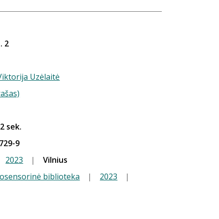
. 2
Viktorija Uzėlaitė
rašas)
 2 sek.
729-9
2023
|
Vilnius
iosensorinė biblioteka
|
2023
|