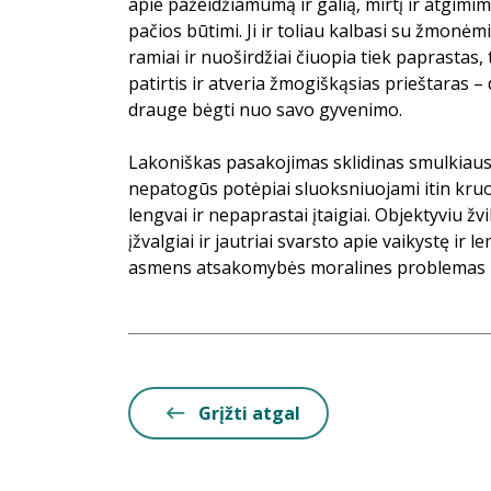
apie pažeidžiamumą ir galią, mirtį ir atgimi
pačios būtimi. Ji ir toliau kalbasi su žmonėm
ramiai ir nuoširdžiai čiuopia tiek paprastas,
patirtis ir atveria žmogiškąsias prieštaras – 
drauge bėgti nuo savo gyvenimo.
Lakoniškas pasakojimas sklidinas smulkiausių
nepatogūs potėpiai sluoksniuojami itin kruo
lengvai ir nepaprastai įtaigiai. Objektyviu žv
įžvalgiai ir jautriai svarsto apie vaikystę ir l
asmens atsakomybės moralines problemas ir
Grįžti atgal