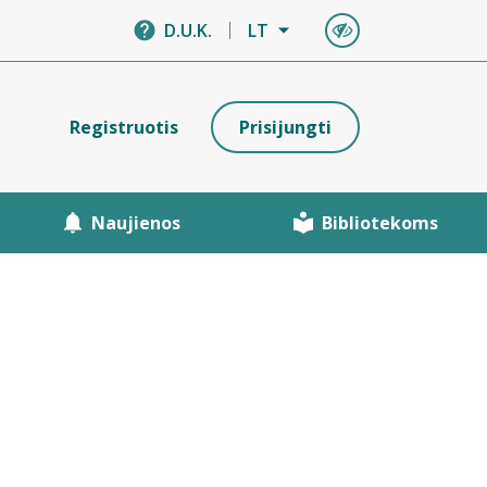
D.U.K.
LT
Registruotis
Prisijungti
Naujienos
Bibliotekoms