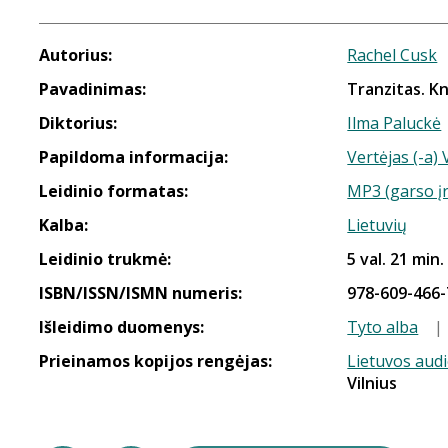
Autorius:
Rachel Cusk
Pavadinimas:
Tranzitas. Kn
Diktorius:
Ilma Paluckė
Papildoma informacija:
Vertėjas (-a) 
Leidinio formatas:
MP3 (garso į
Kalba:
Lietuvių
Leidinio trukmė:
5 val. 21 min.
ISBN/ISSN/ISMN numeris:
978-609-466-
Išleidimo duomenys:
Tyto alba
|
Prieinamos kopijos rengėjas:
Lietuvos aud
Vilnius