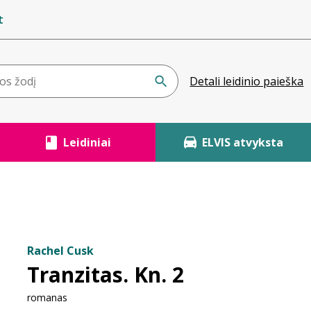
t
Detali leidinio paieška
Leidiniai
ELVIS atvyksta
Rachel Cusk
Tranzitas. Kn. 2
romanas