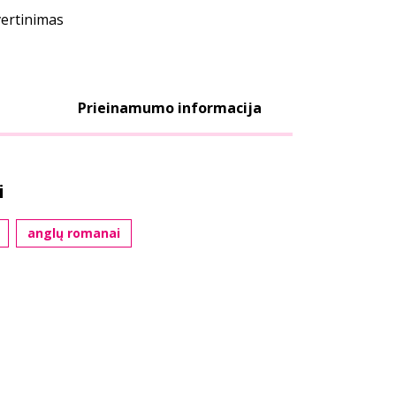
vertinimas
Prieinamumo informacija
i
anglų romanai