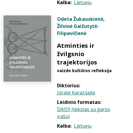
Kalba:
Lietuvių
Odeta Žukauskienė
,
Žilvinė Gaižutytė-
Filipavičienė
Atminties ir
žvilgsnio
trajektorijos
vaizdo kultūros refleksija
Diktorius:
Jūratė Karazijaitė
Leidinio formatas:
DAISY (tekstas su garso
įrašu)
Kalba:
Lietuvių