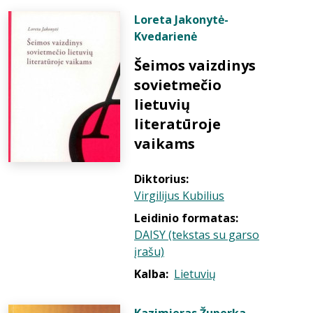
Loreta Jakonytė-
Kvedarienė
Šeimos vaizdinys
sovietmečio
lietuvių
literatūroje
vaikams
Diktorius:
Virgilijus Kubilius
Leidinio formatas:
DAISY (tekstas su garso
įrašu)
Kalba:
Lietuvių