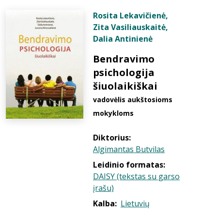
Rosita Lekavičienė
,
Zita Vasiliauskaitė
,
Dalia Antinienė
Bendravimo
psichologija
šiuolaikiškai
vadovėlis aukštosioms
mokykloms
Diktorius:
Algimantas Butvilas
Leidinio formatas:
DAISY (tekstas su garso
įrašu)
Kalba:
Lietuvių