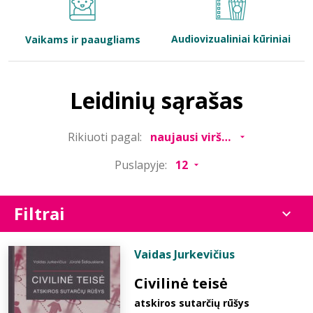
Bibliotekoms
Audiovizualiniai kūriniai
Vaikams ir paaugliams
D.U.K.
Leidinių sąrašas
+370 667 80 541
Rikiuoti pagal:
info@elvislab.lt
Puslapyje:
Filtrai
Vaidas Jurkevičius
Civilinė teisė
atskiros sutarčių rūšys