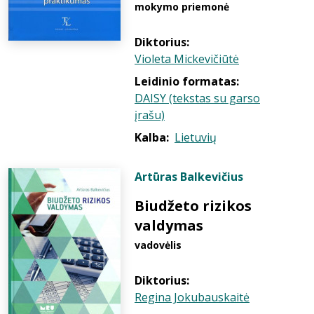
mokymo priemonė
Diktorius:
Violeta Mickevičiūtė
Leidinio formatas:
DAISY (tekstas su garso
įrašu)
Kalba:
Lietuvių
Artūras Balkevičius
Biudžeto rizikos
valdymas
vadovėlis
Diktorius:
Regina Jokubauskaitė