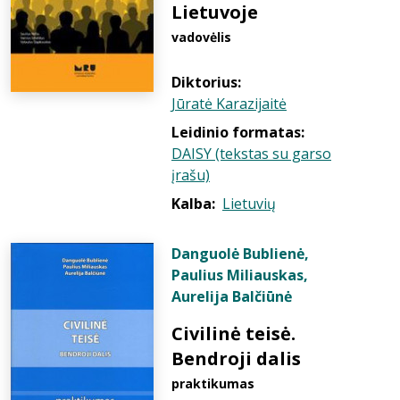
Lietuvoje
vadovėlis
Diktorius:
Jūratė Karazijaitė
Leidinio formatas:
DAISY (tekstas su garso
įrašu)
Kalba:
Lietuvių
Danguolė Bublienė
,
Paulius Miliauskas
,
Aurelija Balčiūnė
Civilinė teisė.
Bendroji dalis
praktikumas