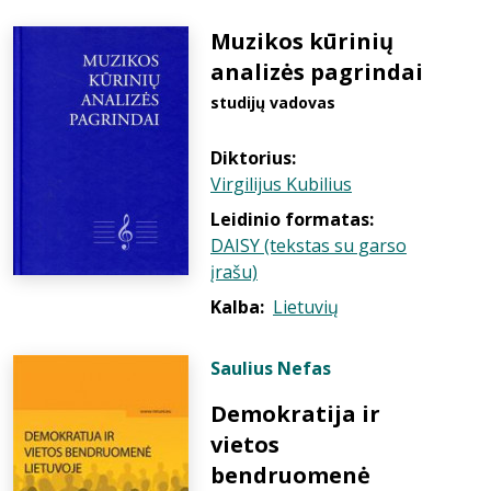
Muzikos kūrinių
analizės pagrindai
studijų vadovas
Diktorius:
Virgilijus Kubilius
Leidinio formatas:
DAISY (tekstas su garso
įrašu)
Kalba:
Lietuvių
Saulius Nefas
Demokratija ir
vietos
bendruomenė