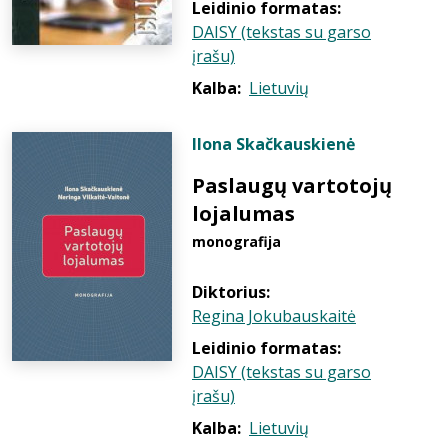
Leidinio formatas:
DAISY (tekstas su garso
įrašu)
Kalba:
Lietuvių
Ilona Skačkauskienė
Paslaugų vartotojų
lojalumas
monografija
Diktorius:
Regina Jokubauskaitė
Leidinio formatas:
DAISY (tekstas su garso
įrašu)
Kalba:
Lietuvių