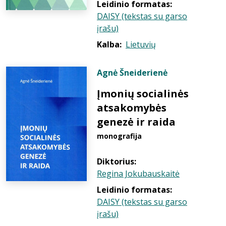
Leidinio formatas:
DAISY (tekstas su garso
įrašu)
Kalba:
Lietuvių
Agnė Šneiderienė
Įmonių socialinės
atsakomybės
genezė ir raida
monografija
Diktorius:
Regina Jokubauskaitė
Leidinio formatas:
DAISY (tekstas su garso
įrašu)