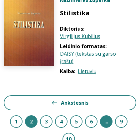
Kazimieras Župerka
Stilistika
Diktorius:
Virgilijus Kubilius
Leidinio formatas:
DAISY (tekstas su garso
įrašu)
Kalba:
Lietuvių
Ankstesnis
1
2
3
4
5
6
...
9
10