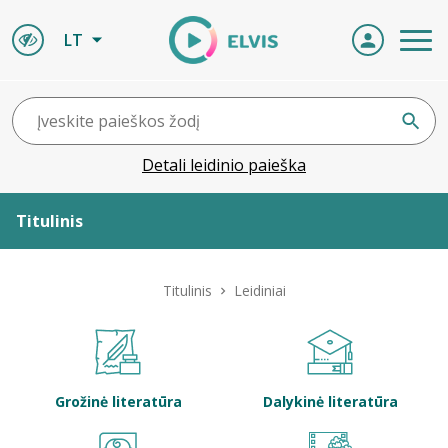
LT
Detali leidinio paieška
Titulinis
Apie ELVIS
Titulinis
Leidiniai
Leidiniai
ELVIS atvyksta
Grožinė literatūra
Dalykinė literatūra
Naujienos