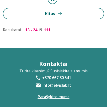
Kitas
Rezultatai:
13 - 24
iš
111
Kontaktai
Turite klausimų? Susisiekite su mumis
+370 667 80 541
info@elvislab.lt
Parašykite mums