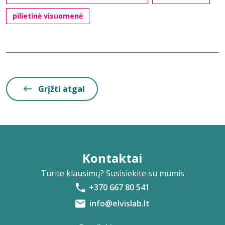
pilietinė visuomenė
Grįžti atgal
Kontaktai
Turite klausimų? Susisiekite su mumis
+370 667 80 541
info@elvislab.lt