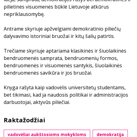
pilietinės visuomenės būklė Lietuvoje atkūrus
nepriklausomybę.
Antrame skyriuje apžvelgiami demokratinio piliečių
dalyvavimo istoriniai bruožai ir kitų šalių patirtis.
Trečiame skyriuje aptariama klasikinės ir šiuolaikinės
bendruomenės samprata, bendruomenių formos,
bendruomenės ir visuomenės santykis, šiuolaikinės
bendruomenės savikūra ir jos bruožai.
Knyga rašyta kaip vadovėlis universitetų studentams,
bet tikimasi, kad ja naudosis politikai ir administracijos
darbuotojai, aktyvūs piliečiai.
Raktažodžiai
vadovėliai aukštosioms mokykloms
demokratija