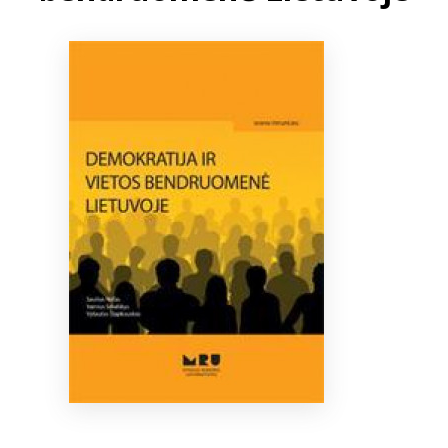
Bibliotekoms
D.U.K.
+370 667 80 541
info@elvislab.lt