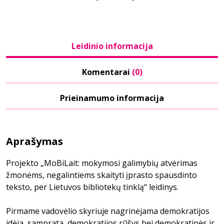
Leidinio informacija
Komentarai
(0)
Prieinamumo informacija
Aprašymas
Projekto „MoBiLait: mokymosi galimybių atvėrimas
žmonėms, negalintiems skaityti įprasto spausdinto
teksto, per Lietuvos bibliotekų tinklą“ leidinys.
Pirmame vadovėlio skyriuje nagrinėjama demokratijos
idėja, samprata, demokratijos rūšys bei demokratinės ir