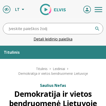
LT
Detali leidinio paieška
Titulinis
Apie ELVIS
Titulinis
Leidiniai
Demokratija ir vietos bendruomenė Lietuvoje
Leidiniai
Saulius Nefas
Demokratija ir vietos
ELVIS atvyksta
bendruomenė Lietuvoje
Naujienos