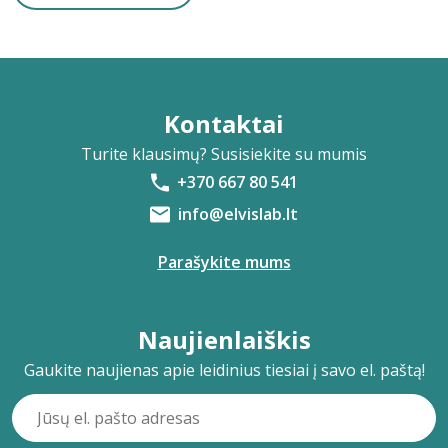
Kontaktai
Turite klausimų? Susisiekite su mumis
+370 667 80 541
info@elvislab.lt
Parašykite mums
Naujienlaiškis
Gaukite naujienas apie leidinius tiesiai į savo el. paštą!