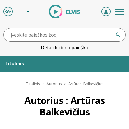
LT
Detali leidinio paieška
Titulinis
Apie ELVIS
Titulinis
Autorius
Artūras Balkevičius
Leidiniai
Autorius : Artūras
Balkevičius
ELVIS atvyksta
Naujienos