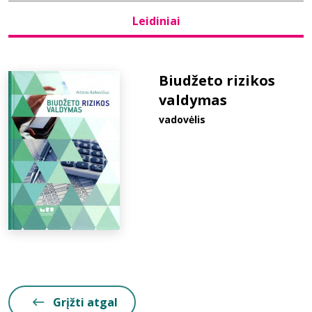
Leidiniai
Bibliotekoms
D.U.K.
Biudžeto rizikos
valdymas
vadovėlis
+370 667 80 541
info@elvislab.lt
Grįžti atgal