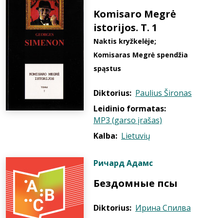
Komisaro Megrė
istorijos. T. 1
Naktis kryžkelėje;
Komisaras Megrė spendžia
spąstus
Diktorius:
Paulius Šironas
Leidinio formatas:
MP3 (garso įrašas)
Kalba:
Lietuvių
Ричард Адамс
Бездомные псы
Diktorius:
Ирина Спилва