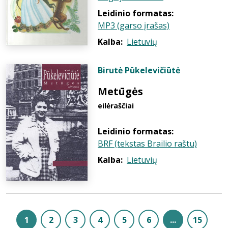
Leidinio formatas:
MP3 (garso įrašas)
Kalba:
Lietuvių
Birutė Pūkelevičiūtė
Metūgės
eilėraščiai
Leidinio formatas:
BRF (tekstas Brailio raštu)
Kalba:
Lietuvių
1
2
3
4
5
6
...
15