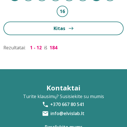
16
Kitas
Rezultatai:
1 - 12
iš
184
Kontaktai
Turite klausimų? Susisiekite su mumis
+370 667 80 541
info@elvislab.lt