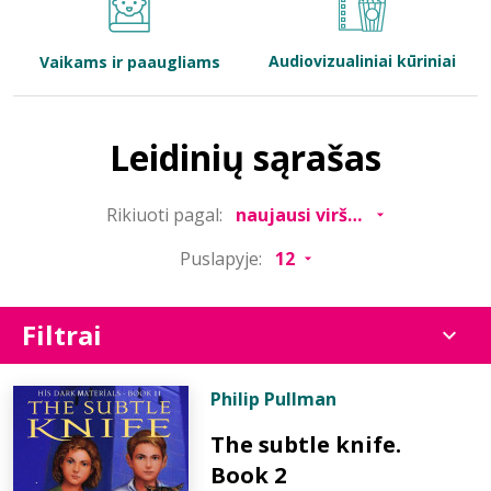
Bibliotekoms
Audiovizualiniai kūriniai
Vaikams ir paaugliams
D.U.K.
Leidinių sąrašas
+370 667 80 541
Rikiuoti pagal:
info@elvislab.lt
Puslapyje:
Filtrai
Philip Pullman
The subtle knife.
Book 2