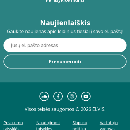
Parašykite mums
Naujienlaiškis
Gaukite naujienas apie leidinius tiesiai į savo el. paštą!
Prenumeruoti
Visos teisės saugomos © 2026 ELVIS.
Privatumo
Naudojimosi
Slapukų
Vartotojo
taisyklės
taisyklės
politika
vadovas