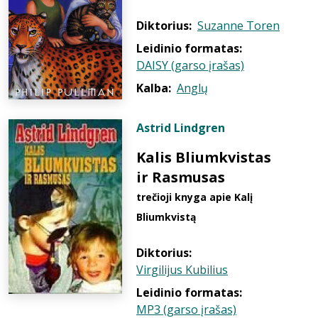
Diktorius:
Suzanne Toren
Leidinio formatas:
DAISY (garso įrašas)
Kalba:
Anglų
Astrid Lindgren
Kalis Bliumkvistas
ir Rasmusas
trečioji knyga apie Kalį
Bliumkvistą
Diktorius:
Virgilijus Kubilius
Leidinio formatas:
MP3 (garso įrašas)