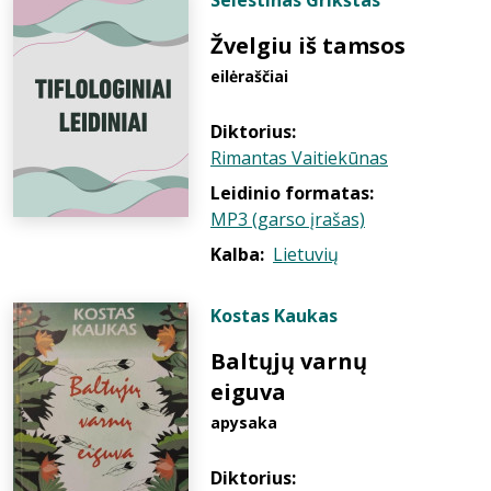
Selestinas Grikštas
Žvelgiu iš tamsos
eilėraščiai
Diktorius:
Rimantas Vaitiekūnas
Leidinio formatas:
MP3 (garso įrašas)
Kalba:
Lietuvių
Kostas Kaukas
Baltųjų varnų
eiguva
apysaka
Diktorius: