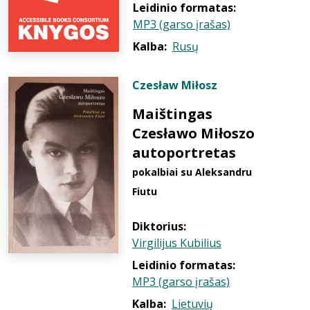
Leidinio formatas:
MP3 (garso įrašas)
Kalba:
Rusų
Czesław Miłosz
Maištingas
Czesławo Miłoszo
autoportretas
pokalbiai su Aleksandru
Fiutu
Diktorius:
Virgilijus Kubilius
Leidinio formatas:
MP3 (garso įrašas)
Kalba:
Lietuvių