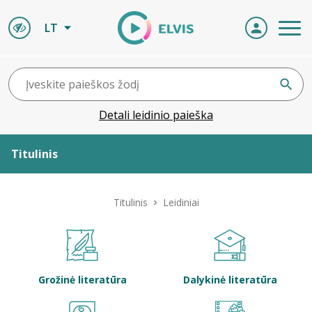
LT
Detali leidinio paieška
Titulinis
Apie ELVIS
Titulinis
Leidiniai
Leidiniai
ELVIS atvyksta
Grožinė literatūra
Dalykinė literatūra
Naujienos