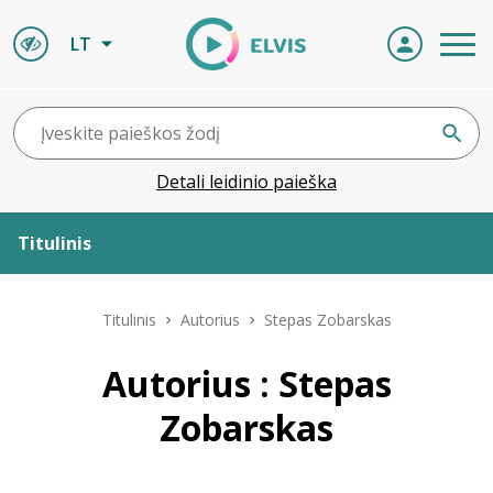
LT
Detali leidinio paieška
Titulinis
Apie ELVIS
Titulinis
Autorius
Stepas Zobarskas
Leidiniai
Autorius : Stepas
Zobarskas
ELVIS atvyksta
Naujienos