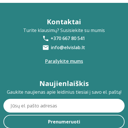
Kontaktai
Turite klausimų? Susisiekite su mumis
+370 667 80 541
info@elvislab.lt
Parašykite mums
Naujienlaiškis
Gaukite naujienas apie leidinius tiesiai į savo el. paštą!
Prenumeruoti