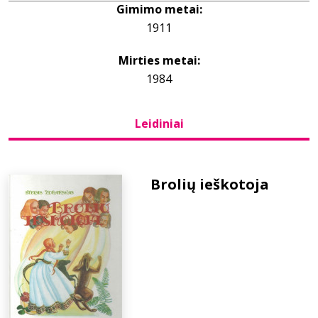
Gimimo metai:
1911
Bibliotekoms
Mirties metai:
D.U.K.
1984
Leidiniai
+370 667 80 541
info@elvislab.lt
Brolių ieškotoja