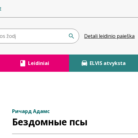
t
Detali leidinio paieška
Leidiniai
ELVIS atvyksta
Ричард Адамс
Бездомные псы