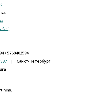
мс
псы
ва
rašas)
.
94 / 5768402594
1997
|
Санкт-Петербург
ига
ertinimų