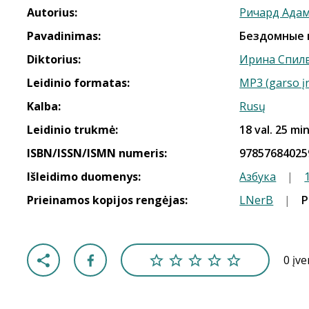
Autorius:
Ричард Ада
Pavadinimas:
Бездомные 
Diktorius:
Ирина Спил
Leidinio formatas:
MP3 (garso į
Kalba:
Rusų
Leidinio trukmė:
18 val. 25 min
ISBN/ISSN/ISMN numeris:
97857684025
Išleidimo duomenys:
Азбука
|
Prieinamos kopijos rengėjas:
LNerB
|
Р
0 įv