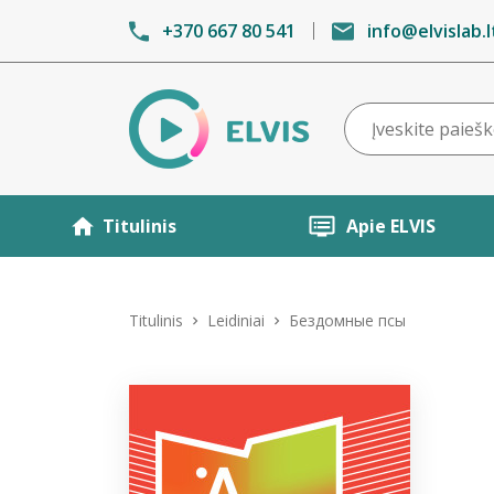
+370 667 80 541
info@elvislab.l
Titulinis
Apie ELVIS
Titulinis
Leidiniai
Бездомные псы