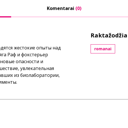
Komentarai
(0)
Raktažodžia
одятся жестокие опыты над
romanai
яга Раф и фокстерьер
 новые опасности и
шествие, увлекательная
авших из биолаборатории,
именты.