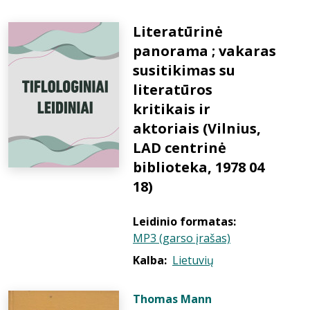
Literatūrinė
panorama ; vakaras
susitikimas su
literatūros
kritikais ir
aktoriais (Vilnius,
LAD centrinė
biblioteka, 1978 04
18)
Leidinio formatas:
MP3 (garso įrašas)
Kalba:
Lietuvių
Thomas Mann