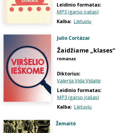
Leidinio formatas:
MP3 (garso įrašas)
Kalba:
Lietuvių
Julio Cortázar
Žaidžiame „klases“
romanas
Diktorius:
Valerija Vida Vidaitė
Leidinio formatas:
MP3 (garso įrašas)
Kalba:
Lietuvių
Žemaitė