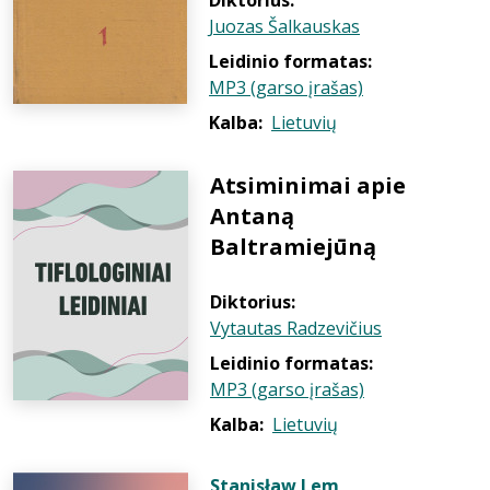
Diktorius:
Juozas Šalkauskas
Leidinio formatas:
MP3 (garso įrašas)
Kalba:
Lietuvių
Atsiminimai apie
Antaną
Baltramiejūną
Diktorius:
Vytautas Radzevičius
Leidinio formatas:
MP3 (garso įrašas)
Kalba:
Lietuvių
Stanisław Lem