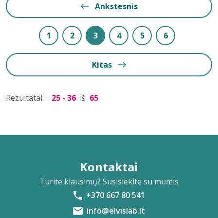
Ankstesnis
1
2
3
4
5
6
Kitas
Rezultatai:
25 - 36
iš
65
Kontaktai
Turite klausimų? Susisiekite su mumis
+370 667 80 541
info@elvislab.lt