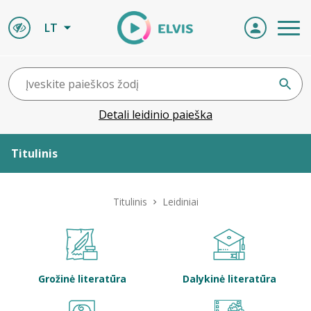
LT
Detali leidinio paieška
Titulinis
Apie ELVIS
Titulinis
Leidiniai
Leidiniai
ELVIS atvyksta
Grožinė literatūra
Dalykinė literatūra
Naujienos