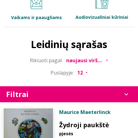
Bibliotekoms
Audiovizualiniai kūriniai
Vaikams ir paaugliams
D.U.K.
Leidinių sąrašas
+370 667 80 541
Rikiuoti pagal:
info@elvislab.lt
Puslapyje:
Filtrai
Maurice Maeterlinck
Žydroji paukštė
pjesės