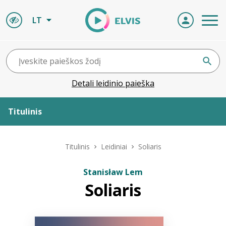
LT
Detali leidinio paieška
Titulinis
Apie ELVIS
Titulinis
Leidiniai
Soliaris
Leidiniai
Stanisław Lem
Soliaris
ELVIS atvyksta
Naujienos