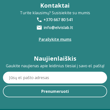
Kontaktai
Turite klausimų? Susisiekite su mumis
+370 667 80 541
info@elvislab.lt
Parašykite mums
Naujienlaiškis
Gaukite naujienas apie leidinius tiesiai į savo el. paštą!
Prenumeruoti