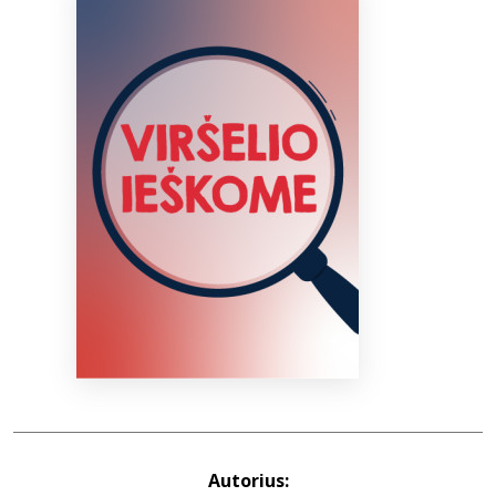
Bibliotekoms
D.U.K.
+370 667 80 541
info@elvislab.lt
Autorius: