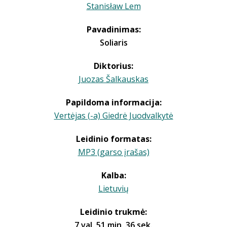
Stanisław Lem
Pavadinimas:
Soliaris
Diktorius:
Juozas Šalkauskas
Papildoma informacija:
Vertėjas (-a) Giedrė Juodvalkytė
Leidinio formatas:
MP3 (garso įrašas)
Kalba:
Lietuvių
Leidinio trukmė:
7 val. 51 min. 36 sek.