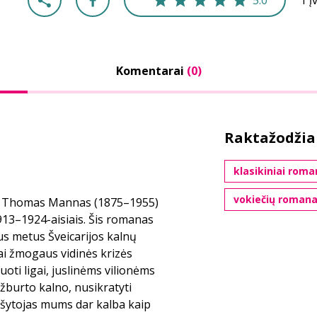
5.0
1 į
Komentarai
(0)
Raktažodžia
klasikiniai roma
vokiečių romana
as Thomas Mannas (1875–1955)
913–1924-aisiais. Šis romanas
us metus Šveicarijos kalnų
tai žmogaus vidinės krizės
uoti ligai, juslinėms vilionėms
š užburto kalno, nusikratyti
ašytojas mums dar kalba kaip