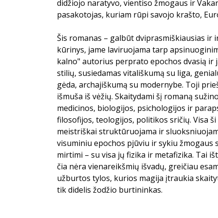
didžiojo naratyvo, vientiso žmogaus ir Vaka
pasakotojas, kuriam rūpi savojo krašto, Euro
Šis romanas – galbūt dviprasmiškiausias ir 
kūrinys, jame laviruojama tarp apsinuoginim
kalno" autorius perprato epochos dvasią ir j
stilių, susiedamas vitališkumą su liga, gen
gėda, archajiškumą su modernybe. Toji prieš
išmuša iš vėžių. Skaitydami šį romaną suži
medicinos, biologijos, psichologijos ir parap
filosofijos, teologijos, politikos sričių. Visa š
meistriškai struktūruojama ir sluoksniuojam
visuminiu epochos pjūviu ir sykiu žmogaus 
mirtimi – su visa jų fizika ir metafizika. Tai
čia nėra vienareikšmių išvadų, greičiau esam
užburtos tylos, kurios magija įtraukia skaity
tik didelis žodžio burtininkas.