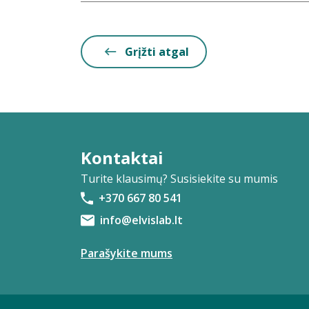
Grįžti atgal
Kontaktai
Turite klausimų? Susisiekite su mumis
+370 667 80 541
info@elvislab.lt
Parašykite mums