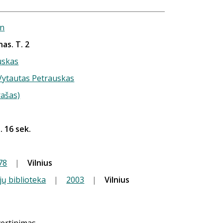
n
as. T. 2
uskas
 Vytautas Petrauskas
rašas)
. 16 sek.
78
|
Vilnius
jų biblioteka
|
2003
|
Vilnius