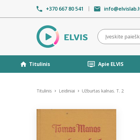
+370 667 80 541
info@elvislab.l
Titulinis
Apie ELVIS
Titulinis
Leidiniai
Užburtas kalnas. T. 2