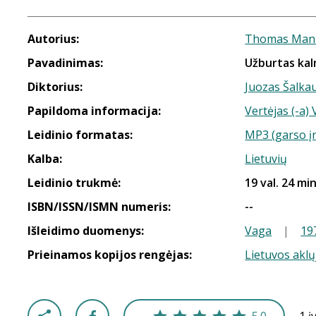
Autorius:
Thomas Man
Pavadinimas:
Užburtas kaln
Diktorius:
Juozas Šalka
Papildoma informacija:
Vertėjas (-a)
Leidinio formatas:
MP3 (garso į
Kalba:
Lietuvių
Leidinio trukmė:
19 val. 24 min
ISBN/ISSN/ISMN numeris:
--
Išleidimo duomenys:
Vaga
|
19
Prieinamos kopijos rengėjas:
Lietuvos aklų