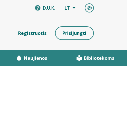
D.U.K.
LT
Registruotis
Prisijungti
Naujienos
Bibliotekoms