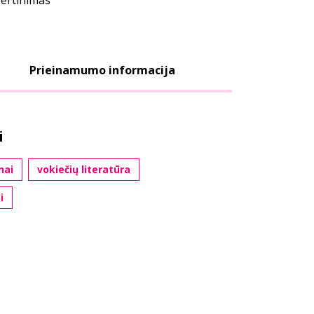
vertinimas
Prieinamumo informacija
i
nai
vokiečių literatūra
i