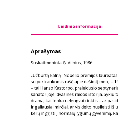
Leidinio informacija
Aprašymas
Suskaitmeninta iš: Vilnius, 1986.
„Užburtą kalną" Nobelio premijos laureat
su pertraukomis rašė apie dešimtį metų – 1
– tai Hanso Kastorpo, praleidusio septyneri
sanatorijoje, dvasinės raidos istorija. Sykiu 
drama, kai tenka nelengvai rinktis – ar pasid
ir galiausiai mirčiai, ar vis dėlto nusileisti i
kerų ir grįžti į normalų lygumų gyvenimą. R