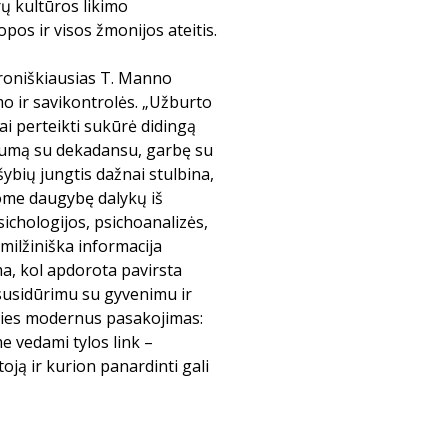
rų kultūros likimo
pos ir visos žmonijos ateitis.
ironiškiausias T. Manno
o ir savikontrolės. „Užburto
ai perteikti sukūrė didingą
ialumą su dekadansu, garbę su
ybių jungtis dažnai stulbina,
nome daugybę dalykų iš
sichologijos, psichoanalizės,
i milžiniška informacija
a, kol apdorota pavirsta
susidūrimu su gyvenimu ir
 išties modernus pasakojimas:
e vedami tylos link –
toją ir kurion panardinti gali