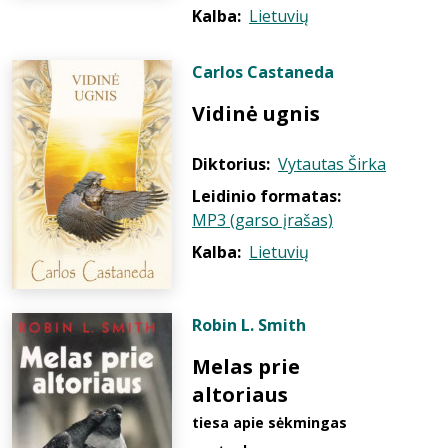
Kalba:
Lietuvių
Carlos Castaneda
Vidinė ugnis
Diktorius:
Vytautas Širka
Leidinio formatas:
MP3 (garso įrašas)
Kalba:
Lietuvių
Robin L. Smith
Melas prie
altoriaus
tiesa apie sėkmingas