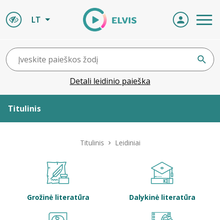
LT
Detali leidinio paieška
Titulinis
Apie ELVIS
Titulinis
Leidiniai
Leidiniai
ELVIS atvyksta
Grožinė literatūra
Dalykinė literatūra
Naujienos