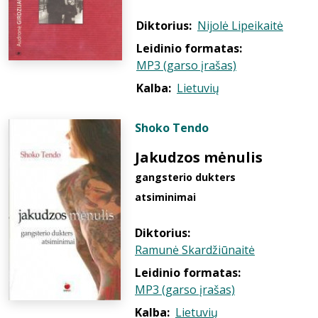
Diktorius:
Nijolė Lipeikaitė
Leidinio formatas:
MP3 (garso įrašas)
Kalba:
Lietuvių
Shoko Tendo
Jakudzos mėnulis
gangsterio dukters
atsiminimai
Diktorius:
Ramunė Skardžiūnaitė
Leidinio formatas:
MP3 (garso įrašas)
Kalba:
Lietuvių