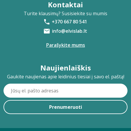
Kontaktai
Turite klausimų? Susisiekite su mumis
+370 667 80 541
info@elvislab.lt
Parašykite mums
Naujienlaiškis
Gaukite naujienas apie leidinius tiesiai į savo el. paštą!
Prenumeruoti