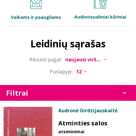
Bibliotekoms
Audiovizualiniai kūriniai
Vaikams ir paaugliams
D.U.K.
Leidinių sąrašas
+370 667 80 541
Rikiuoti pagal:
info@elvislab.lt
Puslapyje:
Filtrai
Audronė Girdzijauskaitė
Atminties salos
atsiminimai