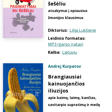
šešėliu
atsakymai į opiausius
žmonijos klausimus
Diktorius:
Lilija Lukšienė
Leidinio formatas:
MP3 (garso įrašas)
Kalba:
Lietuvių
Andrej Kurpatov
Brangiausiai
kainuojančios
iliuzijos
apie baimę, laimę, kančias,
savitarpio supratimą ir meilę