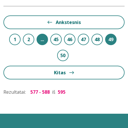
Ankstesnis
1
2
...
45
46
47
48
49
50
Kitas
Rezultatai:
577 - 588
iš
595