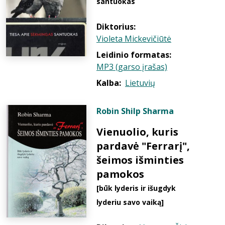
santuokas
Diktorius:
Violeta Mickevičiūtė
Leidinio formatas:
MP3 (garso įrašas)
Kalba:
Lietuvių
Robin Shilp Sharma
Vienuolio, kuris
pardavė "Ferrarį",
šeimos išminties
pamokos
[būk lyderis ir išugdyk
lyderiu savo vaiką]